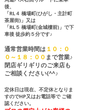
後、
「RL４ 橋場町(ひがし・主計町
茶屋街)」又は 
「RL５ 橋場町(金城樓前)」で下
車後 徒歩約５分です♪
通常営業時間は
１０：０
０～１８：００
まで営業♪ 
閉店ギリギリのご来店も
ご相談ください(^^♪
定休日は現在、不定休となりま
すのでHP又はお電話等で ご確
認ください。