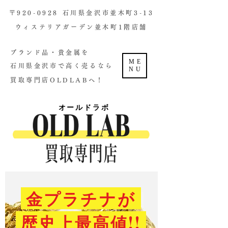
​〒920-0928 石川県金沢市並木町3-13
ウィステリアガーデン並木町1階店舗​
ブランド品・貴金属を
ME
石川県金沢市で高く売るなら
NU
買取専門店OLDLABへ！
オールドラボ
金プラチナが
歴史上最高値!!