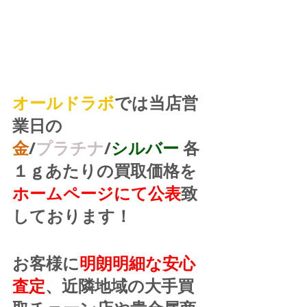
オールドラボ
では当店営
業日の
金
/
プラチナ
/
シルバー
 各
１ｇあたりの買取価格を
ホームページにて公表
致
しております！
お客様に
明朗明細な安心
査定
、近隣地域の大手買