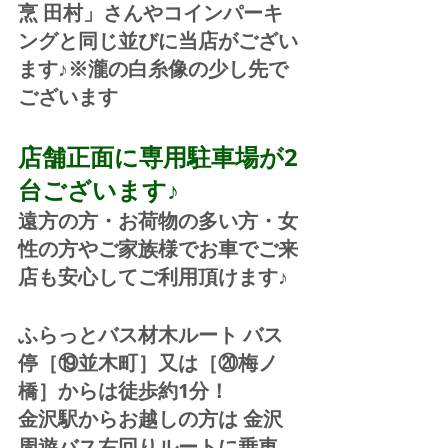
烹 田村」さんやコインパーキ
ングと同じ並びに当店がござい
ます♪※瀧の白糸像の少し先で
ございます
店舗正面に専用駐車場が2
台ございます♪
遠方の方・お荷物の多い方・女
性の方やご家族様でお車でご来
店も安心してご利用頂けます♪
ふらっとバス材木ルート バス
停［⑲並木町］又は［⑳梅ノ
橋］からは徒歩約1分！  
金沢駅からお越しの方は 金沢
周遊バス右回りルートに乗車