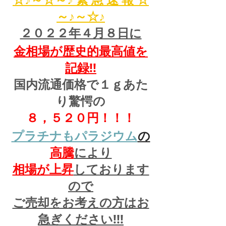
～♪～☆♪
２０２２年４月８日に
金相場が歴史的最高値を
記録!!
国内流通価格で１ｇあた
り驚愕の
８，５２０円！！！
プラチナもパラジウム
の
高騰
により
相場が上昇
しております
ので
ご売却をお考えの方はお
急ぎください!!!