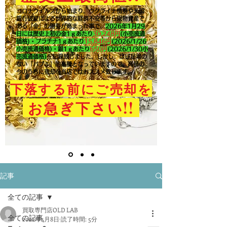
コロナウイルスから始まり、ウクライナ情勢や米国
銀行破綻による世界的な経済不安等から現物資産で
ある「金」の需要が高まった事で、
2026年1月29
日には歴史上初の金1ｇあたり
30,248円
(小売流通
価格)・プラチナ1ｇあたり
15,846
円
(2026/1/26
小売流通価格)・銀1ｇあたり
650
円
(2026/1/30小
売流通価格)
を記録致しました。​しかし、ほぼ足場の
ない「バブル」的高騰となっていますので、高値の
今のうちに売却を当店ではおススメ致します。
下落する前にご売却を
!!
お急ぎ下さい
記事
全ての記事
買取専門店OLD LAB
全ての記事
2022年4月8日
読了時間: 5分