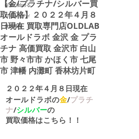
【金/プラチナ/シルバー買
今すぐ始める
取価格】２０２２年４月８
コミュニティ
日現在 買取専門店OLDLAB
休業情報
オールドラボ 金沢 金 プラ
チナ 高価買取 金沢市 白山
市 野々市市 かほく市 七尾
市 津幡 内灘町 香林坊片町
２０２２年４月８日現在
オールドラボの
金
/
プラチ
ナ
/
シルバー
の
買取価格はこちら！！