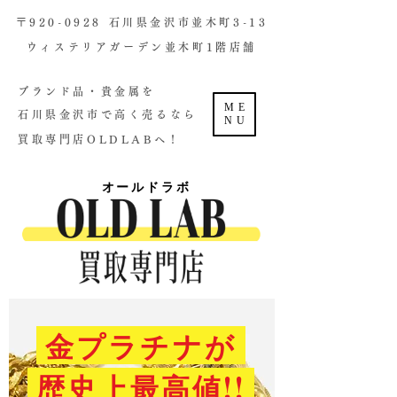
​〒920-0928 石川県金沢市並木町3-13
ウィステリアガーデン並木町1階店舗​
ブランド品・貴金属を
ME
石川県金沢市で高く売るなら
NU
買取専門店OLDLABへ！
オールドラボ
金プラチナが
歴史上最高値!!