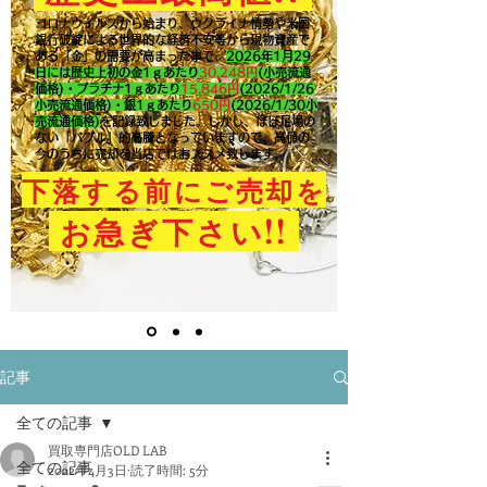
コロナウイルスから始まり、ウクライナ情勢や米国
銀行破綻による世界的な経済不安等から現物資産で
ある「金」の需要が高まった事で、
2026年1月29
日には歴史上初の金1ｇあたり
30,248円
(小売流通
価格)・プラチナ1ｇあたり
15,846
円
(2026/1/26
小売流通価格)・銀1ｇあたり
650
円
(2026/1/30小
売流通価格)
を記録致しました。​しかし、ほぼ足場の
ない「バブル」的高騰となっていますので、高値の
今のうちに売却を当店ではおススメ致します。
下落する前にご売却を
!!
お急ぎ下さい
記事
全ての記事
買取専門店OLD LAB
全ての記事
2022年4月3日
読了時間: 5分