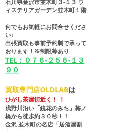
石川県金沢市並木町３-１３ ウ
ィステリアガーデン並木町１階
何でもお気軽にお問合せくださ
い♪
出張買取も事前予約制で承って
おります！※制限等あり
TEL：０７６-２５６-１３
９０
買取専門店OLDLAB
は
ひがし茶屋街近く！ ！
浅野川沿い「鏡花のみち」梅ノ
橋から徒歩約３０秒！！
金沢 並木町の名店「居酒屋割