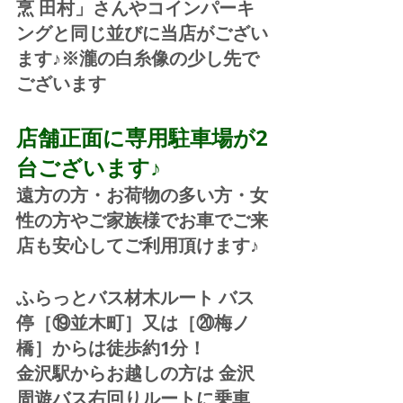
烹 田村」さんやコインパーキ
ングと同じ並びに当店がござい
ます♪※瀧の白糸像の少し先で
ございます
店舗正面に専用駐車場が2
台ございます♪
遠方の方・お荷物の多い方・女
性の方やご家族様でお車でご来
店も安心してご利用頂けます♪
ふらっとバス材木ルート バス
停［⑲並木町］又は［⑳梅ノ
橋］からは徒歩約1分！  
金沢駅からお越しの方は 金沢
周遊バス右回りルートに乗車