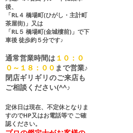
後、
「RL４ 橋場町(ひがし・主計町
茶屋街)」又は 
「RL５ 橋場町(金城樓前)」で下
車後 徒歩約５分です♪
通常営業時間は
１０：０
０～１８：００
まで営業♪ 
閉店ギリギリのご来店も
ご相談ください(^^♪
定休日は現在、不定休となりま
すのでHP又はお電話等で ご確
認ください。
プロの鑑定士がお客様の