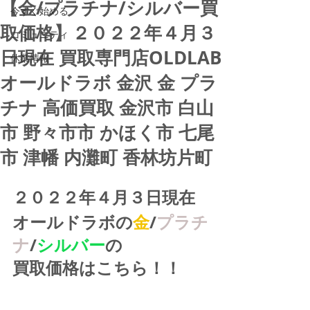
【金/プラチナ/シルバー買
今すぐ始める
取価格】２０２２年４月３
コミュニティ
日現在 買取専門店OLDLAB
休業情報
オールドラボ 金沢 金 プラ
チナ 高価買取 金沢市 白山
市 野々市市 かほく市 七尾
市 津幡 内灘町 香林坊片町
２０２２年４月３日現在
オールドラボの
金
/
プラチ
ナ
/
シルバー
の
買取価格はこちら！！