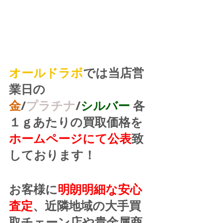
オールドラボ
では当店営
業日の
金
/
プラチナ
/
シルバー
 各
１ｇあたりの買取価格を
ホームページにて公表
致
しております！
お客様に
明朗明細な安心
査定
、近隣地域の大手買
取チェーン店や貴金属商