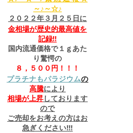
～♪～☆♪
２０２２年３月２５日に
金相場が歴史的最高値を
記録!!
国内流通価格で１ｇあた
り驚愕の
８，５００円！！！
プラチナもパラジウム
の
高騰
により
相場が上昇
しております
ので
ご売却をお考えの方はお
急ぎください!!!