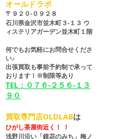
オールドラボ
〒９２０-０９２８ 
石川県金沢市並木町３-１３ ウ
ィステリアガーデン並木町１階
何でもお気軽にお問合せくださ
い♪
出張買取も事前予約制で承って
おります！※制限等あり
TEL：０７６-２５６-１３
９０
買取専門店OLDLAB
は
ひがし茶屋街近く！ ！
浅野川沿い「鏡花のみち」梅ノ