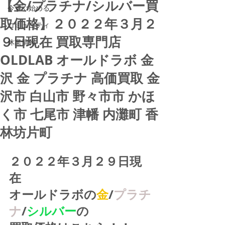
【金/プラチナ/シルバー買
今すぐ始める
取価格】２０２２年３月２
コミュニティ
９日現在 買取専門店
休業情報
OLDLAB オールドラボ 金
沢 金 プラチナ 高価買取 金
沢市 白山市 野々市市 かほ
く市 七尾市 津幡 内灘町 香
林坊片町
２０２２年３月２９日現
在
オールドラボの
金
/
プラチ
ナ
/
シルバー
の