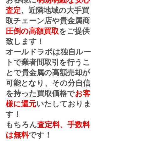
査定
、近隣地域の大手買
取チェーン店や貴金属商
圧倒の高額買取
をご提供
致します！
オールドラボは独自ルー
トで業者間取引を行うこ
とで貴金属の高額売却が
可能となり、その分自信
を持った買取価格で
お客
様に還元
いたしておりま
す！
もちろん
査定料、手数料
は無料
です！