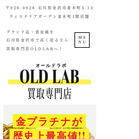
​〒920-0928 石川県金沢市並木町3-13
ウィステリアガーデン並木町1階店舗​
ブランド品・貴金属を
ME
石川県金沢市で高く売るなら
NU
買取専門店OLDLABへ！
オールドラボ
金プラチナが
歴史上最高値!!