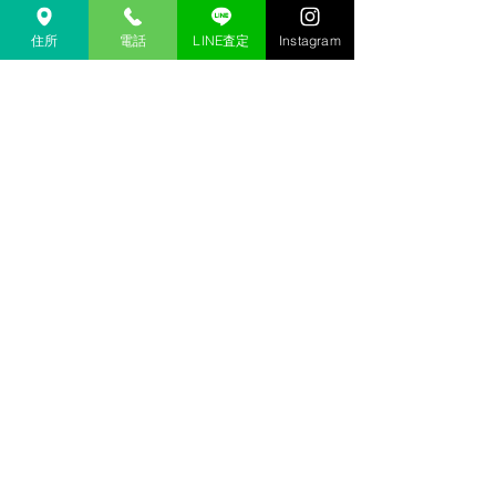
金沢 リサイクルショップ
金沢市 リサイクルショップ 
住所
電話
LINE査定
Instagram
金沢 貴金属 買取  
金沢市 貴金属 買取
金沢 金 買取
金沢市 金 買取
金沢 １８金 買取
金沢  K１８ 買取
金沢 ２４金 買取
金沢 K２４ 買取
金沢 インゴット 買取 
金沢市 インゴット 買取
金沢 プラチナ 買取
金沢市 プラチナ 買取
金沢 Pt 買取
金沢市 Pt 買取
金沢 Pt９００ 買取
金沢 Pt８５０ 買取
金沢 買取相場