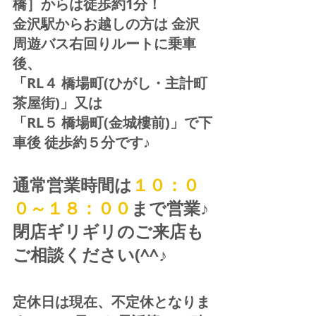
橋］からは徒歩約1分！  
金沢駅からお越しの方は 金沢
周遊バス右回りルートに乗車
後、
「RL４ 橋場町(ひがし・主計町
茶屋街)」又は 
「RL５ 橋場町(金城樓前)」で下
車後 徒歩約５分です♪
通常営業時間は
１０：０
０～１８：００
まで営業♪ 
閉店ギリギリのご来店も
ご相談ください(^^♪
定休日は現在、不定休となりま