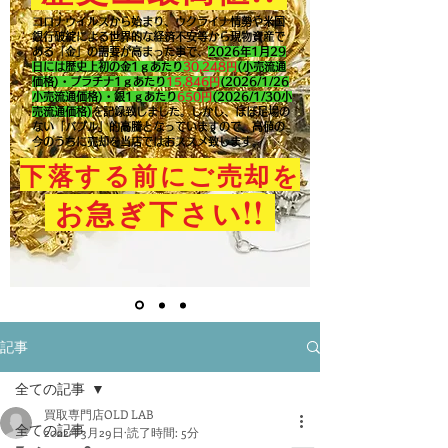
コロナウイルスから始まり、ウクライナ情勢や米国
銀行破綻による世界的な経済不安等から現物資産で
ある「金」の需要が高まった事で、
2026年1月29
日には歴史上初の金1ｇあたり
30,248円
(小売流通
価格)・プラチナ1ｇあたり
15,846
円
(2026/1/26
小売流通価格)・銀1ｇあたり
650
円
(2026/1/30小
売流通価格)
を記録致しました。​しかし、ほぼ足場の
ない「バブル」的高騰となっていますので、高値の
今のうちに売却を当店ではおススメ致します。
下落する前にご売却を
!!
お急ぎ下さい
記事
全ての記事
買取専門店OLD LAB
全ての記事
2022年3月29日
読了時間: 5分