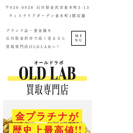
​〒920-0928 石川県金沢市並木町3-13
ウィステリアガーデン並木町1階店舗​
ブランド品・貴金属を
ME
石川県金沢市で高く売るなら
NU
買取専門店OLDLABへ！
オールドラボ
金プラチナが
歴史上最高値!!