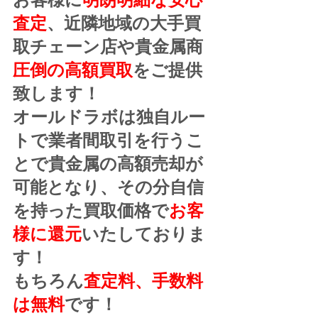
査定
、近隣地域の大手買
取チェーン店や貴金属商
圧倒の高額買取
をご提供
致します！
オールドラボは独自ルー
トで業者間取引を行うこ
とで貴金属の高額売却が
可能となり、その分自信
を持った買取価格で
お客
様に還元
いたしておりま
す！
もちろん
査定料、手数料
は無料
です！