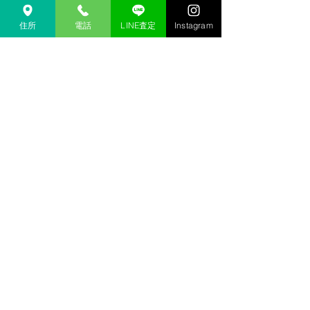
金沢 リサイクルショップ
金沢市 リサイクルショップ 
住所
電話
LINE査定
Instagram
金沢 貴金属 買取  
金沢市 貴金属 買取
金沢 金 買取
金沢市 金 買取
金沢 １８金 買取
金沢  K１８ 買取
金沢 ２４金 買取
金沢 K２４ 買取
金沢 インゴット 買取 
金沢市 インゴット 買取
金沢 プラチナ 買取
金沢市 プラチナ 買取
金沢 Pt 買取
金沢市 Pt 買取
金沢 Pt９００ 買取
金沢 Pt８５０ 買取
金沢 買取相場