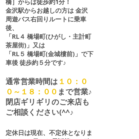
橋］からは徒歩約1分！  
金沢駅からお越しの方は 金沢
周遊バス右回りルートに乗車
後、
「RL４ 橋場町(ひがし・主計町
茶屋街)」又は 
「RL５ 橋場町(金城樓前)」で下
車後 徒歩約５分です♪
通常営業時間は
１０：０
０～１８：００
まで営業♪ 
閉店ギリギリのご来店も
ご相談ください(^^♪
定休日は現在、不定休となりま