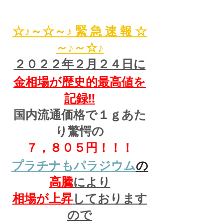
☆♪～☆～♪ 緊 急 速 報 ☆
～♪～☆♪
２０２２年２月２４日に
金相場が歴史的最高値を
記録!!
国内流通価格で１ｇあた
り驚愕の
７，８０５円！！！
プラチナもパラジウム
の
高騰
により
相場が上昇
しております
ので