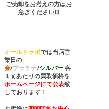
ご売却をお考えの方はお
急ぎください!!!
オールドラボ
では当店営
業日の
金
/
プラチナ
/
シルバー
 各
１ｇあたりの買取価格を
ホームページにて公表
致
しております！
お客様に
明朗明細な安心