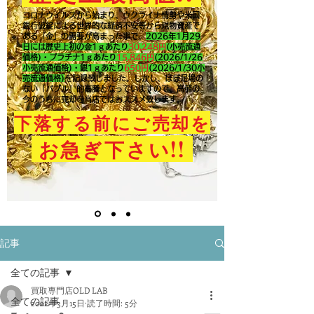
コロナウイルスから始まり、ウクライナ情勢や米国
銀行破綻による世界的な経済不安等から現物資産で
ある「金」の需要が高まった事で、
2026年1月29
日には歴史上初の金1ｇあたり
30,248円
(小売流通
価格)・プラチナ1ｇあたり
15,846
円
(2026/1/26
小売流通価格)・銀1ｇあたり
650
円
(2026/1/30小
売流通価格)
を記録致しました。​しかし、ほぼ足場の
ない「バブル」的高騰となっていますので、高値の
今のうちに売却を当店ではおススメ致します。
下落する前にご売却を
!!
お急ぎ下さい
記事
全ての記事
買取専門店OLD LAB
全ての記事
2022年3月15日
読了時間: 5分