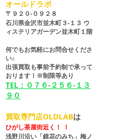
オールドラボ
〒９２０-０９２８ 
石川県金沢市並木町３-１３ ウ
ィステリアガーデン並木町１階
何でもお気軽にお問合せくださ
い♪
出張買取も事前予約制で承って
おります！※制限等あり
TEL：０７６-２５６-１３
９０
買取専門店OLDLAB
は
ひがし茶屋街近く！ ！
浅野川沿い「鏡花のみち」梅ノ