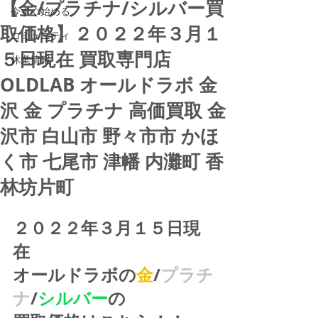
【金/プラチナ/シルバー買
今すぐ始める
取価格】２０２２年３月１
コミュニティ
５日現在 買取専門店
休業情報
OLDLAB オールドラボ 金
沢 金 プラチナ 高価買取 金
沢市 白山市 野々市市 かほ
く市 七尾市 津幡 内灘町 香
林坊片町
２０２２年３月１５日現
在
オールドラボの
金
/
プラチ
ナ
/
シルバー
の