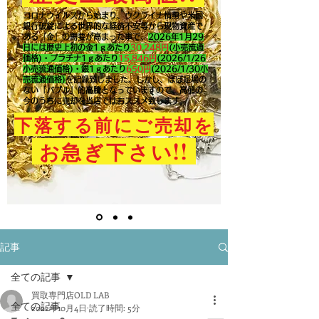
コロナウイルスから始まり、ウクライナ情勢や米国
銀行破綻による世界的な経済不安等から現物資産で
ある「金」の需要が高まった事で、
2026年1月29
日には歴史上初の金1ｇあたり
30,248円
(小売流通
価格)・プラチナ1ｇあたり
15,846
円
(2026/1/26
小売流通価格)・銀1ｇあたり
650
円
(2026/1/30小
売流通価格)
を記録致しました。​しかし、ほぼ足場の
ない「バブル」的高騰となっていますので、高値の
今のうちに売却を当店ではおススメ致します。
下落する前にご売却を
!!
お急ぎ下さい
記事
全ての記事
買取専門店OLD LAB
全ての記事
2022年10月4日
読了時間: 5分