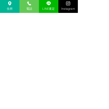
金沢 リサイクルショップ
金沢市 リサイクルショップ 
住所
電話
LINE査定
Instagram
金沢 貴金属 買取  
金沢市 貴金属 買取
金沢 金 買取
金沢市 金 買取
金沢 １８金 買取
金沢  K１８ 買取
金沢 ２４金 買取
金沢 K２４ 買取
金沢 インゴット 買取 
金沢市 インゴット 買取
金沢 プラチナ 買取
金沢市 プラチナ 買取
金沢 Pt 買取
金沢市 Pt 買取
金沢 Pt９００ 買取
金沢 Pt８５０ 買取
金沢 買取相場