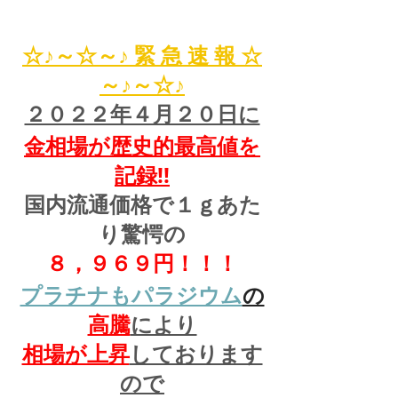
☆♪～☆～♪ 緊 急 速 報 ☆
～♪～☆♪
２０２２年４月２０日に
金相場が歴史的最高値を
記録!!
国内流通価格で１ｇあた
り驚愕の
８，９６９円！！！
プラチナもパラジウム
の
高騰
により
相場が上昇
しております
ので