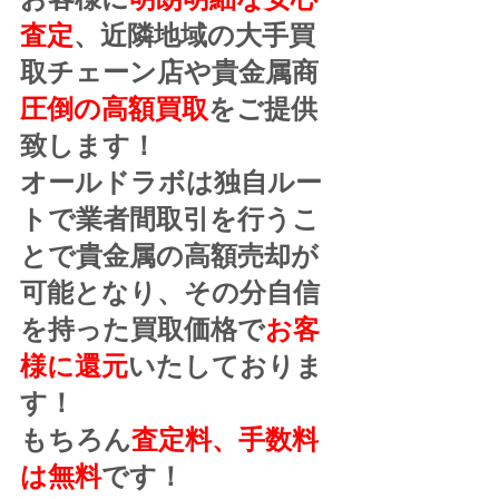
査定
、近隣地域の大手買
取チェーン店や貴金属商
圧倒の高額買取
をご提供
致します！
オールドラボは独自ルー
トで業者間取引を行うこ
とで貴金属の高額売却が
可能となり、その分自信
を持った買取価格で
お客
様に還元
いたしておりま
す！
もちろん
査定料、手数料
は無料
です！