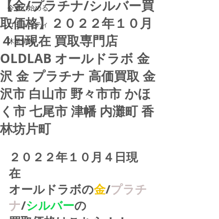
【金/プラチナ/シルバー買
今すぐ始める
取価格】２０２２年１０月
コミュニティ
４日現在 買取専門店
休業情報
OLDLAB オールドラボ 金
沢 金 プラチナ 高価買取 金
沢市 白山市 野々市市 かほ
く市 七尾市 津幡 内灘町 香
林坊片町
２０２２年１０月４日現
在
オールドラボの
金
/
プラチ
ナ
/
シルバー
の