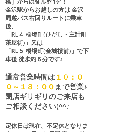
橋］からは徒歩約1分！  
金沢駅からお越しの方は 金沢
周遊バス右回りルートに乗車
後、
「RL４ 橋場町(ひがし・主計町
茶屋街)」又は 
「RL５ 橋場町(金城樓前)」で下
車後 徒歩約５分です♪
通常営業時間は
１０：０
０～１８：００
まで営業♪ 
閉店ギリギリのご来店も
ご相談ください(^^♪
定休日は現在、不定休となりま