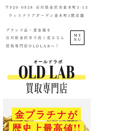
​〒920-0928 石川県金沢市並木町3-13
ウィステリアガーデン並木町1階店舗​
ブランド品・貴金属を
ME
石川県金沢市で高く売るなら
NU
買取専門店OLDLABへ！
オールドラボ
金プラチナが
歴史上最高値!!