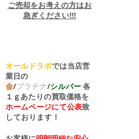
ご売却をお考えの方はお
急ぎください!!!
オールドラボ
では当店営
業日の
金
/
プラチナ
/
シルバー
 各
１ｇあたりの買取価格を
ホームページにて公表
致
しております！
お客様に
明朗明細な安心