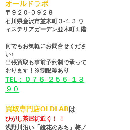
オールドラボ
〒９２０-０９２８ 
石川県金沢市並木町３-１３ ウ
ィステリアガーデン並木町１階
何でもお気軽にお問合せくださ
い♪
出張買取も事前予約制で承って
おります！※制限等あり
TEL：０７６-２５６-１３
９０
買取専門店OLDLAB
は
ひがし茶屋街近く！ ！
浅野川沿い「鏡花のみち」梅ノ