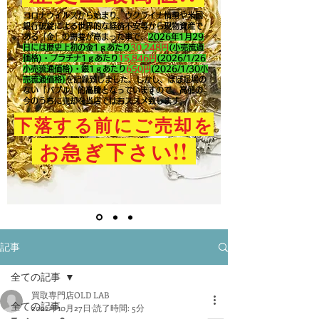
コロナウイルスから始まり、ウクライナ情勢や米国
銀行破綻による世界的な経済不安等から現物資産で
ある「金」の需要が高まった事で、
2026年1月29
日には歴史上初の金1ｇあたり
30,248円
(小売流通
価格)・プラチナ1ｇあたり
15,846
円
(2026/1/26
小売流通価格)・銀1ｇあたり
650
円
(2026/1/30小
売流通価格)
を記録致しました。​しかし、ほぼ足場の
ない「バブル」的高騰となっていますので、高値の
今のうちに売却を当店ではおススメ致します。
下落する前にご売却を
!!
お急ぎ下さい
記事
全ての記事
買取専門店OLD LAB
全ての記事
2022年10月27日
読了時間: 5分