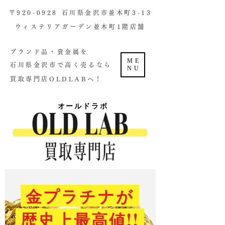
​〒920-0928 石川県金沢市並木町3-13
ウィステリアガーデン並木町1階店舗​
ブランド品・貴金属を
ME
石川県金沢市で高く売るなら
NU
買取専門店OLDLABへ！
オールドラボ
金プラチナが
歴史上最高値!!