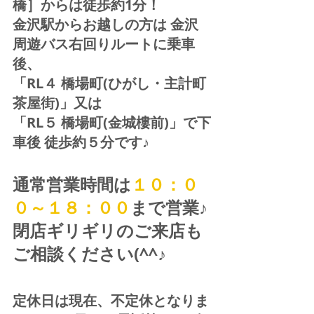
橋］からは徒歩約1分！  
金沢駅からお越しの方は 金沢
周遊バス右回りルートに乗車
後、
「RL４ 橋場町(ひがし・主計町
茶屋街)」又は 
「RL５ 橋場町(金城樓前)」で下
車後 徒歩約５分です♪
通常営業時間は
１０：０
０～１８：００
まで営業♪ 
閉店ギリギリのご来店も
ご相談ください(^^♪
定休日は現在、不定休となりま