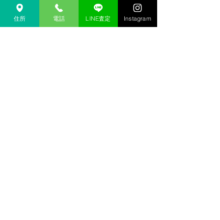
金沢 リサイクルショップ
金沢市 リサイクルショップ 
住所
電話
LINE査定
Instagram
金沢 貴金属 買取  
金沢市 貴金属 買取
金沢 金 買取
金沢市 金 買取
金沢 １８金 買取
金沢  K１８ 買取
金沢 ２４金 買取
金沢 K２４ 買取
金沢 インゴット 買取 
金沢市 インゴット 買取
金沢 プラチナ 買取
金沢市 プラチナ 買取
金沢 Pt 買取
金沢市 Pt 買取
金沢 Pt９００ 買取
金沢 Pt８５０ 買取
金沢 買取相場