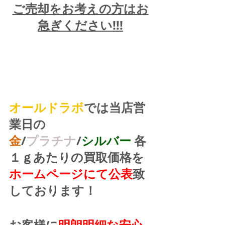
ご売却をお考えの方はお
急ぎください!!!
オールドラボ
では当店営
業日の
金
/
プラチナ
/
シルバー
 各
１ｇあたりの買取価格を
ホームページにて公表
致
しております！
お客様に
明朗明細な安心