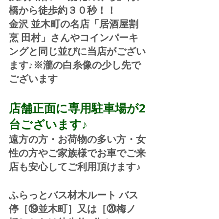
橋から徒歩約３０秒！！
金沢 並木町の名店「居酒屋割
烹 田村」さんやコインパーキ
ングと同じ並びに当店がござい
ます♪※瀧の白糸像の少し先で
ございます
店舗正面に専用駐車場が2
台ございます♪
遠方の方・お荷物の多い方・女
性の方やご家族様でお車でご来
店も安心してご利用頂けます♪
ふらっとバス材木ルート バス
停［⑲並木町］又は［⑳梅ノ