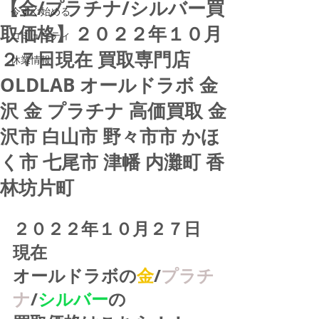
【金/プラチナ/シルバー買
今すぐ始める
取価格】２０２２年１０月
コミュニティ
２７日現在 買取専門店
休業情報
OLDLAB オールドラボ 金
沢 金 プラチナ 高価買取 金
沢市 白山市 野々市市 かほ
く市 七尾市 津幡 内灘町 香
林坊片町
２０２２年１０月２７日
現在
オールドラボの
金
/
プラチ
ナ
/
シルバー
の