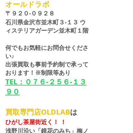
オールドラボ
〒９２０-０９２８ 
石川県金沢市並木町３-１３ ウ
ィステリアガーデン並木町１階
何でもお気軽にお問合せくださ
い♪
出張買取も事前予約制で承って
おります！※制限等あり
TEL：０７６-２５６-１３
９０
買取専門店OLDLAB
は
ひがし茶屋街近く！ ！
浅野川沿い「鏡花のみち」梅ノ