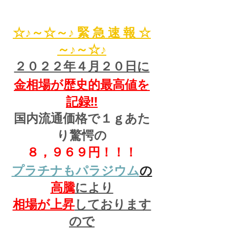
☆♪～☆～♪ 緊 急 速 報 ☆
～♪～☆♪
２０２２年４月２０日に
金相場が歴史的最高値を
記録!!
国内流通価格で１ｇあた
り驚愕の
８，９６９円！！！
プラチナもパラジウム
の
高騰
により
相場が上昇
しております
ので