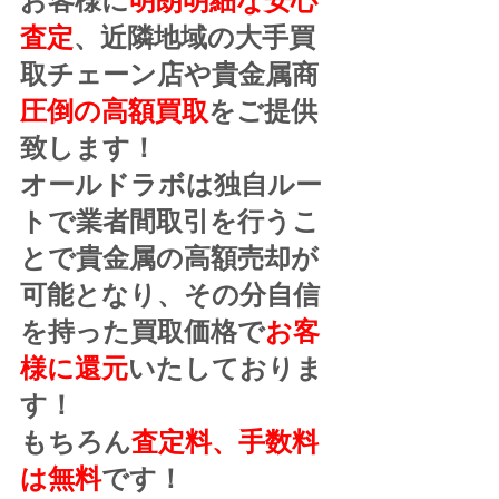
査定
、近隣地域の大手買
取チェーン店や貴金属商
圧倒の高額買取
をご提供
致します！
オールドラボは独自ルー
トで業者間取引を行うこ
とで貴金属の高額売却が
可能となり、その分自信
を持った買取価格で
お客
様に還元
いたしておりま
す！
もちろん
査定料、手数料
は無料
です！