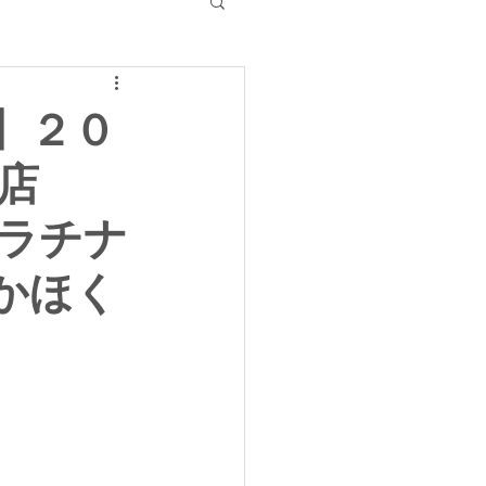
】２０
店
プラチナ
 かほく