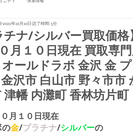
ュニティ
休業情報
B
2022年10月10日
読了時間: 5分
ラチナ/シルバー買取価格
０月１０日現在 買取専門
B オールドラボ 金沢 金 
 金沢市 白山市 野々市市
市 津幡 内灘町 香林坊片町
１０月１０日現在
ボの
金
/
プラチナ
/
シルバー
の