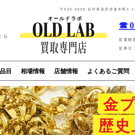
​〒920-0928 石川県金沢市並木町3
オールドラボ
☎0
なら
営業時
！
定休日：
品目
相場情報
店舗情報
よくあるご質問
金プ
歴史