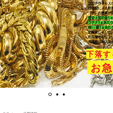
コロナウイルス
行破綻による世
「金」の需要が
歴史上初の金1
ラチナ1ｇあた
格)・銀1ｇあた
記録致しました
的高騰となって
当店ではおスス
下落す
お急