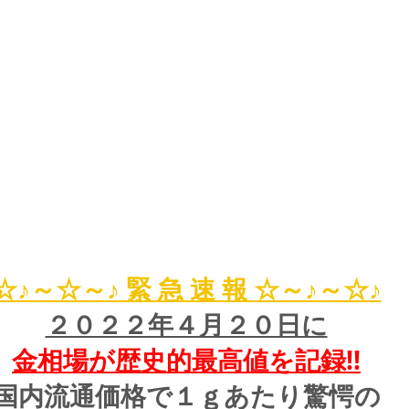
☆♪～☆～♪ 緊 急 速 報 ☆～♪～☆♪
２０２２年４月２０日に
金相場が歴史的最高値を記録!!
国内流通価格で１ｇあたり驚愕の