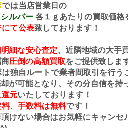
ボ
では当店営業日の
/
シルバー
 各１ｇあたりの買取価格
ジにて公表
致しております！
朗明細な安心査定
、近隣地域の大手
属商
圧倒の高額買取
をご提供致しま
ボは独自ルートで業者間取引を行う
売却が可能となり、その分自信を持
に還元
いたしております！
定料、手数料は無料
です！
得頂けない場合はお気軽にキャンセ
^)