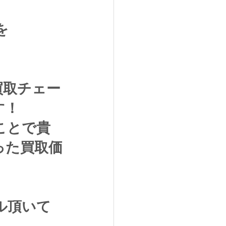
を
買取チェー
す！
ことで貴
った買取価
ル頂いて