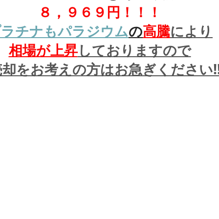
８，９６９円！！！
プラチナもパラジウム
の
高騰
により
相場が上昇
しておりますので
却をお考えの方はお急ぎください!!