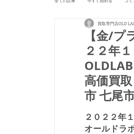
全ての記事
今すぐ始める
コミ
買取専門店OLD LA
【金/プ
２２年１
OLDLA
高価買取
市 七尾
２０２２年
オールドラ