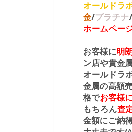
オールドラ
金
/
プラチナ
ホームペー
お客様に
明
ン店や貴金
オールドラ
金属の高額
格で
お客様
もちろん
査
金額にご納
大丈夫です(^