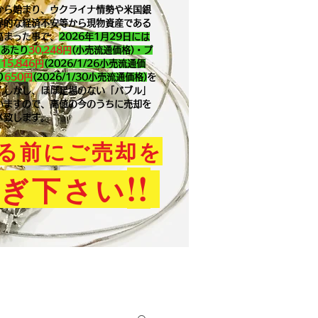
から始まり、ウクライナ情勢や米国銀
界的な経済不安等から現物資産である
高まった事で、
2026年1月29
日には
ｇあたり
30,248円
(小売流通価格)・プ
り
15,846
円
(2026/1/26小売流通価
り
650
円
(2026/1/30小売流通価格)
を
。​しかし、ほぼ足場のない「バブル」
いますので、高値の今のうちに売却を
メ致します。
る前にご売却を
!!
ぎ下さい