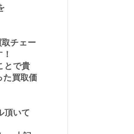
を
買取チェー
す！
ことで貴
った買取価
ル頂いて