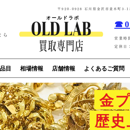
​〒920-0928 石川県金沢市並木町3
オールドラボ
☎0
なら
営業時
！
定休日：
品目
相場情報
店舗情報
よくあるご質問
金プ
歴史