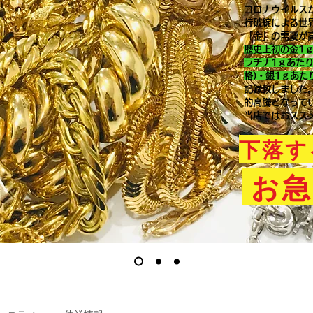
コロナウイルス
行破綻による世
「金」の需要が
歴史上初の金1
ラチナ1ｇあた
格)・銀1ｇあた
記録致しました
的高騰となって
当店ではおスス
下落す
お急