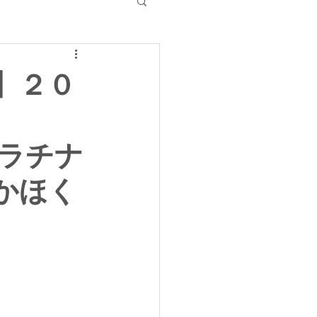
】２０
プラチナ
 かほく