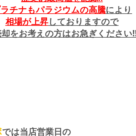
プラチナもパラジウムの高騰
により
相場が上昇
しておりますので
却をお考えの方はお急ぎください!!
ボ
では当店営業日の