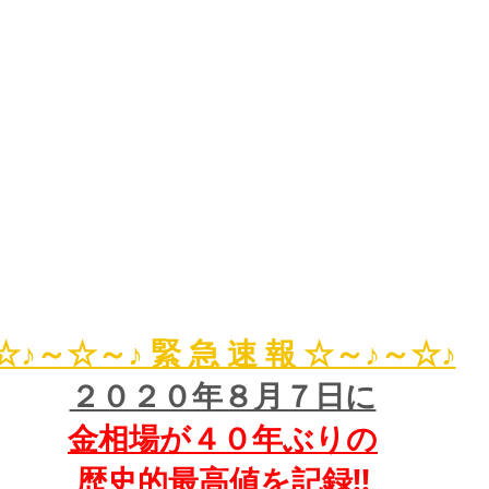
☆♪～☆～♪ 緊 急 速 報 ☆～♪～☆♪
２０２０年８月７日に
金相場が４０年ぶりの
歴史的最高値を記録!!