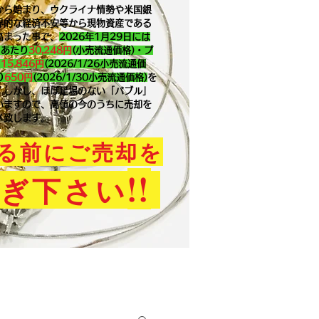
から始まり、ウクライナ情勢や米国銀
界的な経済不安等から現物資産である
高まった事で、
2026年1月29
日には
ｇあたり
30,248円
(小売流通価格)・プ
り
15,846
円
(2026/1/26小売流通価
り
650
円
(2026/1/30小売流通価格)
を
。​しかし、ほぼ足場のない「バブル」
いますので、高値の今のうちに売却を
メ致します。
る前にご売却を
!!
ぎ下さい