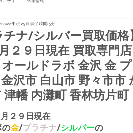
ュニティ
休業情報
B
2022年1月29日
読了時間: 5分
ラチナ/シルバー買取価格
月２９日現在 買取専門店
B オールドラボ 金沢 金 
 金沢市 白山市 野々市市
市 津幡 内灘町 香林坊片町
１月２９日現在
ボの
金
/
プラチナ
/
シルバー
の