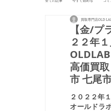
全ての記事
今すぐ始める
コミ
買取専門店OLD LA
【金/プ
２２年１
OLDLA
高価買取
市 七尾
２０２２年
オールドラ