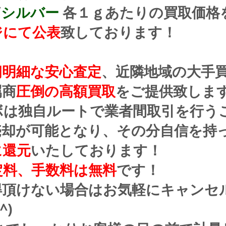
/
シルバー
 各１ｇあたりの買取価格
ジにて公表
致しております！
朗明細な安心査定
、近隣地域の大手
属商
圧倒の高額買取
をご提供致しま
ボは独自ルートで業者間取引を行う
売却が可能となり、その分自信を持
に還元
いたしております！
定料、手数料は無料
です！
得頂けない場合はお気軽にキャンセ
^)