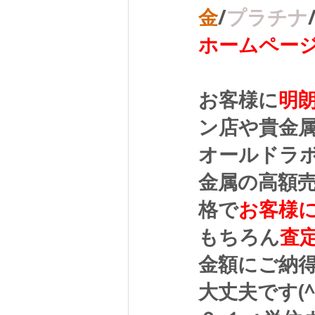
金
/
プラチナ
ホームペー
お客様に
明
ン店や貴金
オールドラ
金属の高額
格で
お客様
もちろん
査
金額にご納
大丈夫です(^