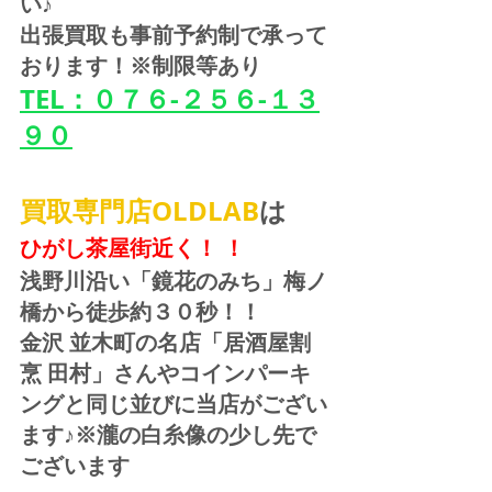
い♪
出張買取も事前予約制で承って
おります！※制限等あり
TEL：０７６-２５６-１３
９０
買取専門店OLDLAB
は
ひがし茶屋街近く！ ！
浅野川沿い「鏡花のみち」梅ノ
橋から徒歩約３０秒！！
金沢 並木町の名店「居酒屋割
烹 田村」さんやコインパーキ
ングと同じ並びに当店がござい
ます♪※瀧の白糸像の少し先で
ございます