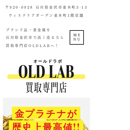
​〒920-0928 石川県金沢市並木町3-13
ウィステリアガーデン並木町1階店舗​
ブランド品・貴金属を
ME
石川県金沢市で高く売るなら
NU
買取専門店OLDLABへ！
オールドラボ
金プラチナが
歴史上最高値!!