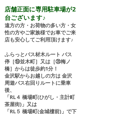
店舗正面に専用駐車場が2
台ございます♪
遠方の方・お荷物の多い方・女
性の方やご家族様でお車でご来
店も安心してご利用頂けます♪
ふらっとバス材木ルート バス
停［⑲並木町］又は［⑳梅ノ
橋］からは徒歩約1分！  
金沢駅からお越しの方は 金沢
周遊バス右回りルートに乗車
後、
「RL４ 橋場町(ひがし・主計町
茶屋街)」又は 
「RL５ 橋場町(金城樓前)」で下