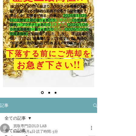
コロナウイルスから始まり、ウクライナ情勢や米国
銀行破綻による世界的な経済不安等から現物資産で
ある「金」の需要が高まった事で、
2026年1月29
日には歴史上初の金1ｇあたり
30,248円
(小売流通
価格)・プラチナ1ｇあたり
15,846
円
(2026/1/26
小売流通価格)・銀1ｇあたり
650
円
(2026/1/30小
売流通価格)
を記録致しました。​しかし、ほぼ足場の
ない「バブル」的高騰となっていますので、高値の
今のうちに売却を当店ではおススメ致します。
下落する前にご売却を
!!
お急ぎ下さい
記事
全ての記事
買取専門店OLD LAB
全ての記事
2021年9月4日
読了時間: 5分