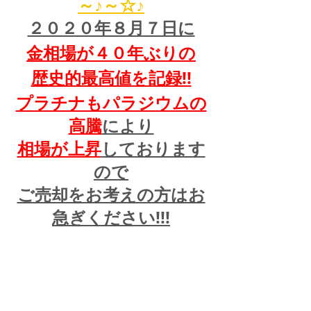
～♪～☆♪
２０２０年８月７日に
金相場が４０年ぶりの
歴史的最高値を記録!!
プラチナもパラジウムの
高騰
により
相場が上昇
しております
ので
ご売却をお考えの方はお
急ぎください!!!