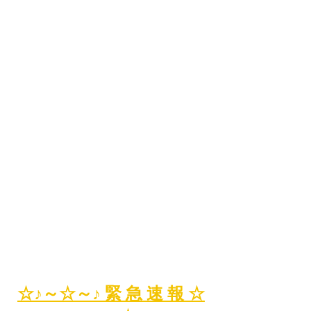
☆♪～☆～♪ 緊 急 速 報 ☆