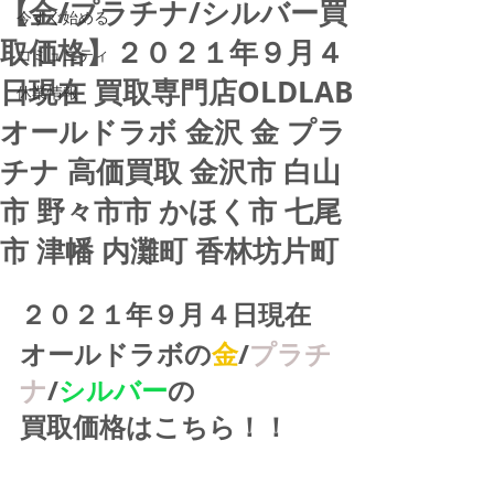
【金/プラチナ/シルバー買
今すぐ始める
取価格】２０２１年９月４
コミュニティ
日現在 買取専門店OLDLAB
休業情報
オールドラボ 金沢 金 プラ
チナ 高価買取 金沢市 白山
市 野々市市 かほく市 七尾
市 津幡 内灘町 香林坊片町
２０２１年９月４日現在
オールドラボの
金
/
プラチ
ナ
/
シルバー
の
買取価格はこちら！！