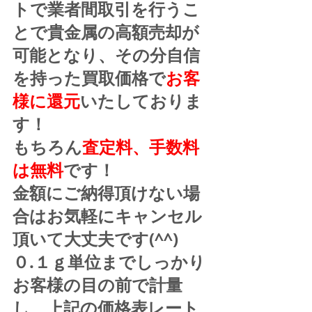
トで業者間取引を行うこ
とで貴金属の高額売却が
可能となり、その分自信
を持った買取価格で
お客
様に還元
いたしておりま
す！
もちろん
査定料、手数料
は無料
です！
金額にご納得頂けない場
合はお気軽にキャンセル
頂いて大丈夫です(^^)
０.１ｇ単位までしっかり
お客様の目の前で計量
し、上記の価格表レート