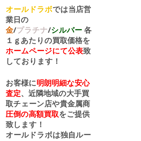
オールドラボ
では当店営
業日の
金
/
プラチナ
/
シルバー
 各
１ｇあたりの買取価格を
ホームページにて公表
致
しております！
お客様に
明朗明細な安心
査定
、近隣地域の大手買
取チェーン店や貴金属商
圧倒の高額買取
をご提供
致します！
オールドラボは独自ルー