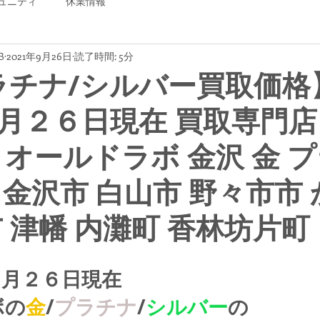
ュニティ
休業情報
B
2021年9月26日
読了時間: 5分
ラチナ/シルバー買取価格
月２６日現在 買取専門店
B オールドラボ 金沢 金 
 金沢市 白山市 野々市市
市 津幡 内灘町 香林坊片町
９月２６日現在
ボの
金
/
プラチナ
/
シルバー
の