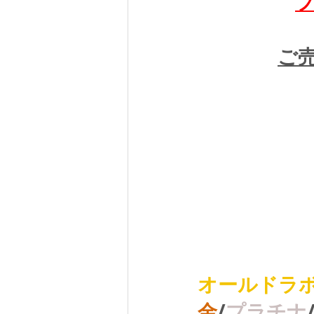
ご売
オールドラ
金
/
プラチナ