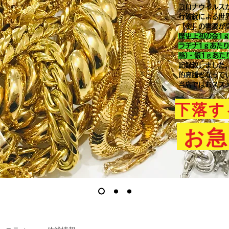
コロナウイルス
行破綻による世
「金」の需要が
歴史上初の金1
ラチナ1ｇあた
格)・銀1ｇあた
記録致しました
的高騰となって
当店ではおスス
下落す
お急