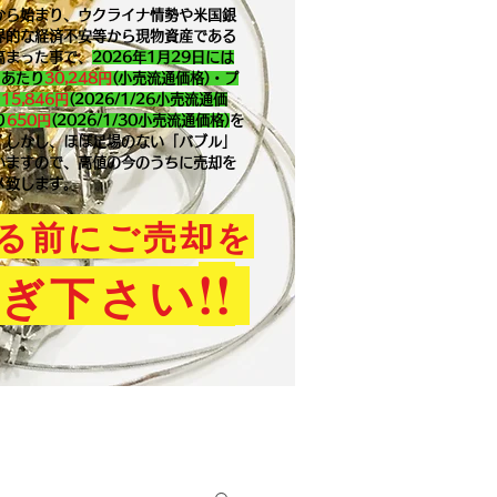
から始まり、ウクライナ情勢や米国銀
界的な経済不安等から現物資産である
高まった事で、
2026年1月29
日には
ｇあたり
30,248円
(小売流通価格)・プ
り
15,846
円
(2026/1/26小売流通価
り
650
円
(2026/1/30小売流通価格)
を
。​しかし、ほぼ足場のない「バブル」
いますので、高値の今のうちに売却を
メ致します。
る前にご売却を
!!
ぎ下さい