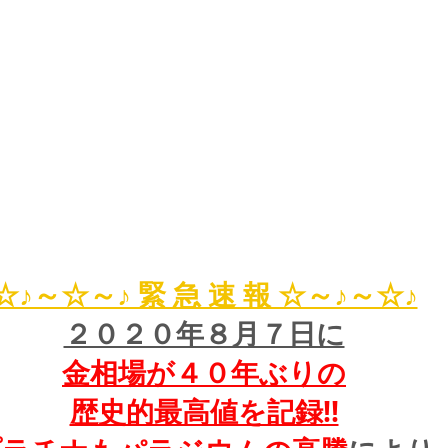
☆♪～☆～♪ 緊 急 速 報 ☆～♪～☆♪
２０２０年８月７日に
金相場が４０年ぶりの
歴史的最高値を記録!!