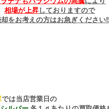
プラチナもパラジウムの高騰
により
相場が上昇
しておりますので
却をお考えの方はお急ぎください!!
ボ
では当店営業日の
/
シルバー
 各１ｇあたりの買取価格