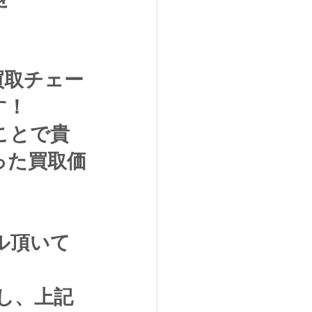
買取チェー
す！
ことで貴
った買取価
ル頂いて
し、上記