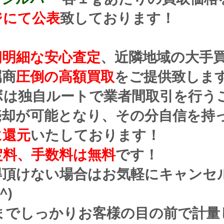
ジにて公表
致しております！
朗明細な安心査定
、近隣地域の大手
属商
圧倒の高額買取
をご提供致しま
ボは独自ルートで業者間取引を行う
売却が可能となり、その分自信を持
に還元
いたしております！
定料、手数料は無料
です！
得頂けない場合はお気軽にキャンセ
^)
までしっかりお客様の目の前で計量