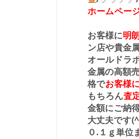
ホームペー
お客様に
明
ン店や貴金
オールドラ
金属の高額
格で
お客様
もちろん
査
金額にご納
大丈夫です(^
０.１ｇ単位