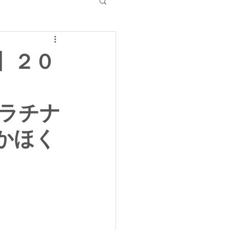
】２０
プラチナ
 かほく