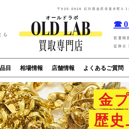
​〒920-0928 石川県金沢市並木町3
オールドラボ
☎0
なら
営業時
！
定休日：
品目
相場情報
店舗情報
よくあるご質問
金プ
歴史