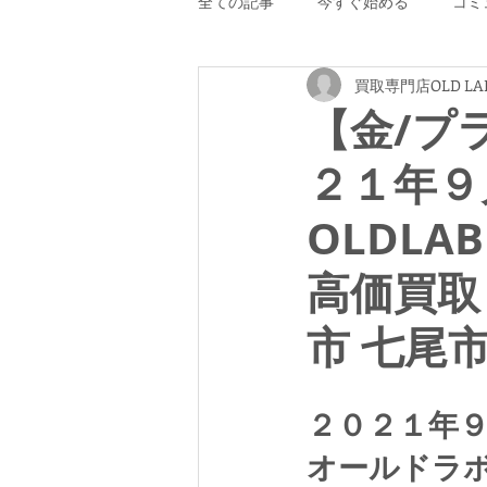
全ての記事
今すぐ始める
コミ
買取専門店OLD LA
【金/プ
２１年９
OLDLA
高価買取
市 七尾
２０２１年
オールドラ