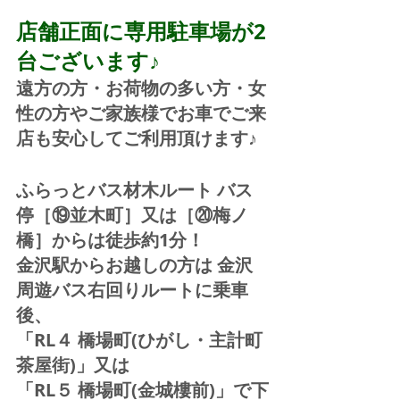
店舗正面に専用駐車場が2
台ございます♪
遠方の方・お荷物の多い方・女
性の方やご家族様でお車でご来
店も安心してご利用頂けます♪
ふらっとバス材木ルート バス
停［⑲並木町］又は［⑳梅ノ
橋］からは徒歩約1分！  
金沢駅からお越しの方は 金沢
周遊バス右回りルートに乗車
後、
「RL４ 橋場町(ひがし・主計町
茶屋街)」又は 
「RL５ 橋場町(金城樓前)」で下