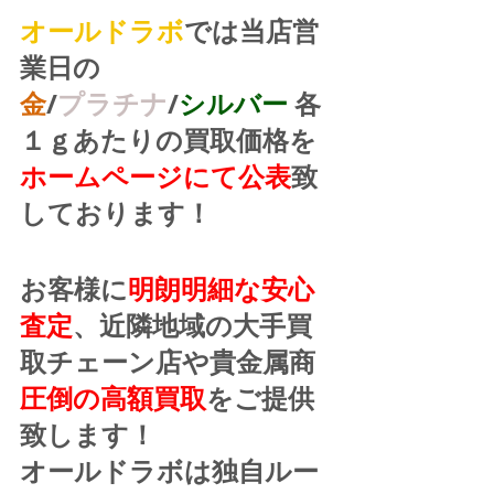
オールドラボ
では当店営
業日の
金
/
プラチナ
/
シルバー
 各
１ｇあたりの買取価格を
ホームページにて公表
致
しております！
お客様に
明朗明細な安心
査定
、近隣地域の大手買
取チェーン店や貴金属商
圧倒の高額買取
をご提供
致します！
オールドラボは独自ルー