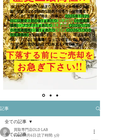
コロナウイルスから始まり、ウクライナ情勢や米国
銀行破綻による世界的な経済不安等から現物資産で
ある「金」の需要が高まった事で、
2026年1月29
日には歴史上初の金1ｇあたり
30,248円
(小売流通
価格)・プラチナ1ｇあたり
15,846
円
(2026/1/26
小売流通価格)・銀1ｇあたり
650
円
(2026/1/30小
売流通価格)
を記録致しました。​しかし、ほぼ足場の
ない「バブル」的高騰となっていますので、高値の
今のうちに売却を当店ではおススメ致します。
下落する前にご売却を
!!
お急ぎ下さい
記事
全ての記事
買取専門店OLD LAB
全ての記事
2021年8月6日
読了時間: 5分