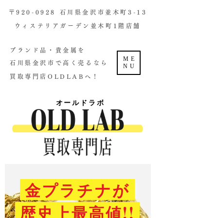
​〒920-0928 石川県金沢市並木町3-13
ウィステリアガーデン並木町1階店舗​
ブランド品・貴金属を
ME
石川県金沢市で高く売るなら
NU
買取専門店OLDLABへ！
オールドラボ
金プラチナが
歴史上最高値!!