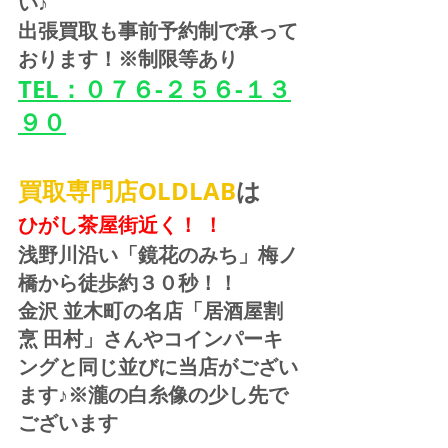
い♪
出張買取も事前予約制で承って
おります！※制限等あり
TEL：０７６-２５６-１３
９０
買取専門店OLDLAB
は
ひがし茶屋街近く！ ！
浅野川沿い「鏡花のみち」梅ノ
橋から徒歩約３０秒！！
金沢 並木町の名店「居酒屋割
烹 田村」さんやコインパーキ
ングと同じ並びに当店がござい
ます♪※瀧の白糸像の少し先で
ございます