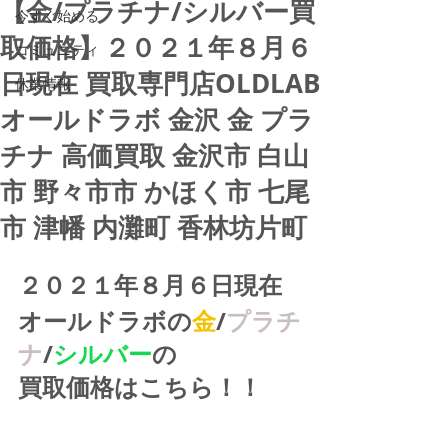
【金/プラチナ/シルバー買
今すぐ始める
取価格】２０２１年８月６
コミュニティ
日現在 買取専門店OLDLAB
休業情報
オールドラボ 金沢 金 プラ
チナ 高価買取 金沢市 白山
市 野々市市 かほく市 七尾
市 津幡 内灘町 香林坊片町
２０２１年８月６日現在
オールドラボの
金
/
プラチ
ナ
/
シルバー
の
買取価格はこちら！！