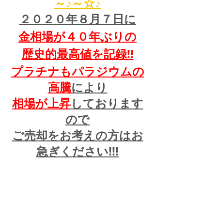
～♪～☆♪
２０２０年８月７日に
金相場が４０年ぶりの
歴史的最高値を記録!!
プラチナもパラジウムの
高騰
により
相場が上昇
しております
ので
ご売却をお考えの方はお
急ぎください!!!