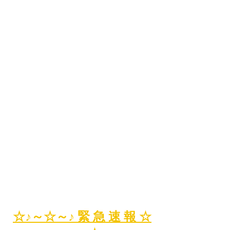
☆♪～☆～♪ 緊 急 速 報 ☆