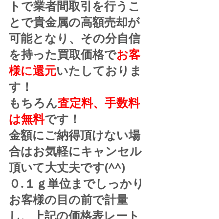
トで業者間取引を行うこ
とで貴金属の高額売却が
可能となり、その分自信
を持った買取価格で
お客
様に還元
いたしておりま
す！
もちろん
査定料、手数料
は無料
です！
金額にご納得頂けない場
合はお気軽にキャンセル
頂いて大丈夫です(^^)
０.１ｇ単位までしっかり
お客様の目の前で計量
し、上記の価格表レート