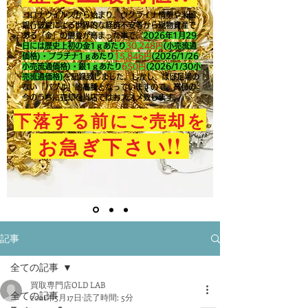
コロナウイルスから始まり、ウクライナ情勢や米国
銀行破綻による世界的な経済不安等から現物資産で
ある「金」の需要が高まった事で、
2026年1月29
日には歴史上初の金1ｇあたり
30,248円
(小売流通
価格)・プラチナ1ｇあたり
15,846
円
(2026/1/26
小売流通価格)・銀1ｇあたり
650
円
(2026/1/30小
売流通価格)
を記録致しました。​しかし、ほぼ足場の
ない「バブル」的高騰となっていますので、高値の
今のうちに売却を当店ではおススメ致します。
下落する前にご売却を
!!
お急ぎ下さい
記事
全ての記事
買取専門店OLD LAB
全ての記事
2021年5月17日
読了時間: 5分