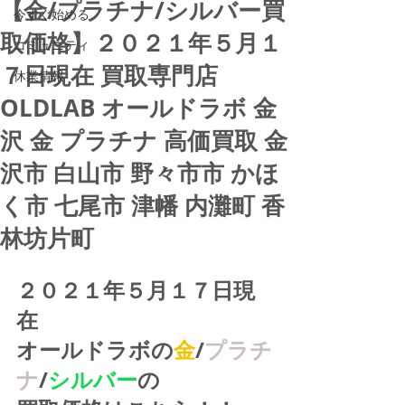
【金/プラチナ/シルバー買
今すぐ始める
取価格】２０２１年５月１
コミュニティ
７日現在 買取専門店
休業情報
OLDLAB オールドラボ 金
沢 金 プラチナ 高価買取 金
沢市 白山市 野々市市 かほ
く市 七尾市 津幡 内灘町 香
林坊片町
２０２１年５月１７日現
在
オールドラボの
金
/
プラチ
ナ
/
シルバー
の