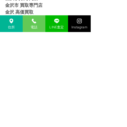
金沢市 買取専門店
金沢 高価買取
金沢市 高価買取
金沢 リサイクルショップ
住所
電話
LINE査定
Instagram
金沢市 リサイクルショップ 
金沢 貴金属 買取  
金沢市 貴金属 買取
金沢 金 買取
金沢市 金 買取
金沢 １８金 買取
金沢  K１８ 買取
金沢 ２４金 買取
金沢 K２４ 買取
金沢 インゴット 買取 
金沢市 インゴット 買取
金沢 プラチナ 買取
金沢市 プラチナ 買取
金沢 Pt 買取