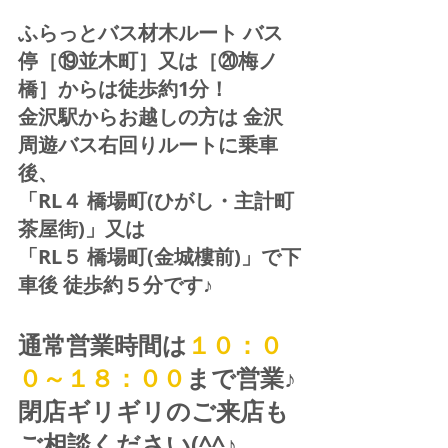
ふらっとバス材木ルート バス
停［⑲並木町］又は［⑳梅ノ
橋］からは徒歩約1分！  
金沢駅からお越しの方は 金沢
周遊バス右回りルートに乗車
後、
「RL４ 橋場町(ひがし・主計町
茶屋街)」又は 
「RL５ 橋場町(金城樓前)」で下
車後 徒歩約５分です♪
通常営業時間は
１０：０
０～１８：００
まで営業♪ 
閉店ギリギリのご来店も
ご相談ください(^^♪