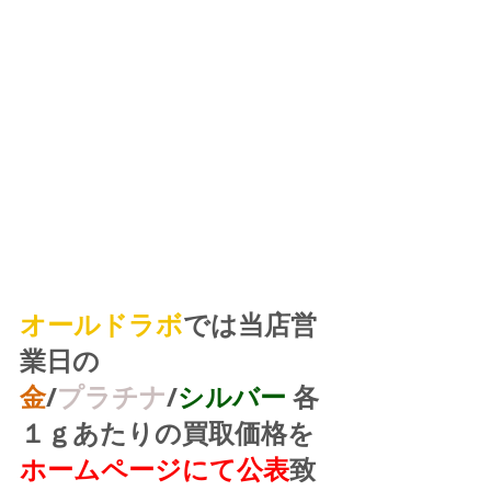
オールドラボ
では当店営
業日の
金
/
プラチナ
/
シルバー
 各
１ｇあたりの買取価格を
ホームページにて公表
致