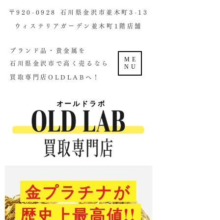
​〒920-0928 石川県金沢市並木町3-13
ウィステリアガーデン並木町1階店舗​
ブランド品・貴金属を
ME
石川県金沢市で高く売るなら
NU
買取専門店OLDLABへ！
オールドラボ
金プラチナが
歴史上最高値!!