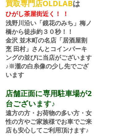
買取専門店OLDLAB
は
ひがし茶屋街近く！ ！
浅野川沿い「鏡花のみち」梅ノ
橋から徒歩約３０秒！！
金沢 並木町の名店「居酒屋割
烹 田村」さんとコインパーキ
ングの並びに当店がございます
♪※瀧の白糸像の少し先でござ
います
店舗正面に専用駐車場が2
台ございます♪
遠方の方・お荷物の多い方・女
性の方やご家族様でお車でご来
店も安心してご利用頂けます♪