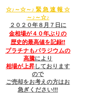
☆♪～☆～♪ 緊 急 速 報 ☆
～♪～☆♪
２０２０年８月７日に
金相場が４０年ぶりの
歴史的最高値を記録!!
プラチナもパラジウムの
高騰
により
相場が上昇
しております
ので
ご売却をお考えの方はお
急ぎください!!!