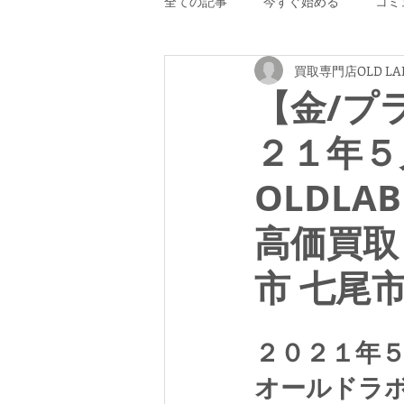
全ての記事
今すぐ始める
コミ
買取専門店OLD LA
【金/プ
２１年５
OLDLA
高価買取
市 七尾
２０２１年
オールドラ