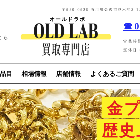
​〒920-0928 石川県金沢市並木町3
オールドラボ
☎0
なら
営業時
！
定休日：
品目
相場情報
店舗情報
よくあるご質問
金プ
歴史