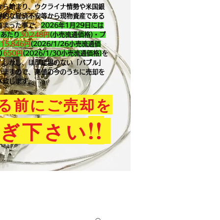
から始まり、ウクライナ情勢や米国銀
界的な経済不安等から現物資産である
高まった事で、
2026年1月29
日には
ｇあたり
30,248円
(小売流通価格)・プ
り
15,846
円
(2026/1/26小売流通価
り
650
円
(2026/1/30小売流通価格)
を
。​しかし、ほぼ足場のない「バブル」
いますので、高値の今のうちに売却を
メ致します。
る前にご売却を
!!
ぎ下さい