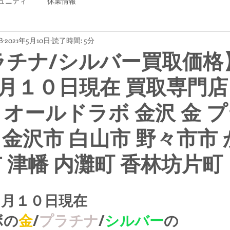
ュニティ
休業情報
B
2021年5月10日
読了時間: 5分
ラチナ/シルバー買取価格
月１０日現在 買取専門店
B オールドラボ 金沢 金 
 金沢市 白山市 野々市市
市 津幡 内灘町 香林坊片町
５月１０日現在
ボの
金
/
プラチナ
/
シルバー
の