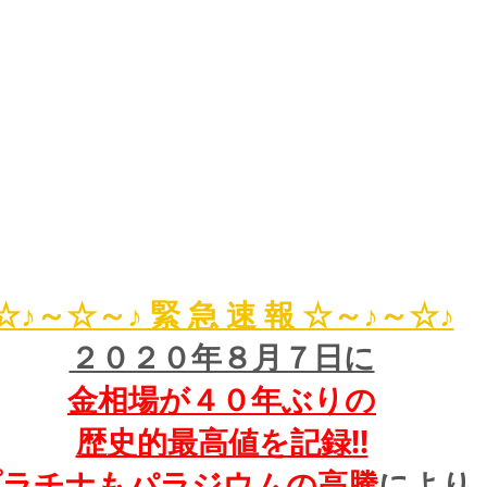
☆♪～☆～♪ 緊 急 速 報 ☆～♪～☆♪
２０２０年８月７日に
金相場が４０年ぶりの
歴史的最高値を記録!!
プラチナもパラジウムの高騰
により