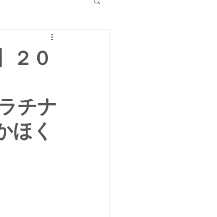
】２０
プラチナ
 かほく