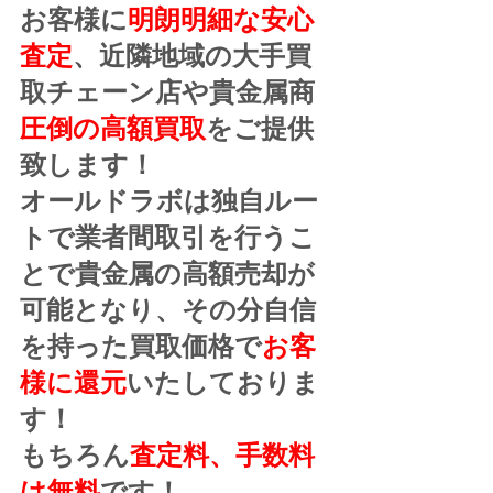
お客様に
明朗明細な安心
査定
、近隣地域の大手買
取チェーン店や貴金属商
圧倒の高額買取
をご提供
致します！
オールドラボは独自ルー
トで業者間取引を行うこ
とで貴金属の高額売却が
可能となり、その分自信
を持った買取価格で
お客
様に還元
いたしておりま
す！
もちろん
査定料、手数料
は無料
です！