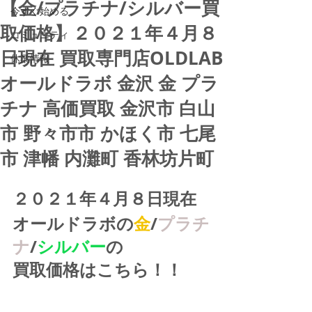
【金/プラチナ/シルバー買
今すぐ始める
取価格】２０２１年４月８
コミュニティ
日現在 買取専門店OLDLAB
休業情報
オールドラボ 金沢 金 プラ
チナ 高価買取 金沢市 白山
市 野々市市 かほく市 七尾
市 津幡 内灘町 香林坊片町
２０２１年４月８日現在
オールドラボの
金
/
プラチ
ナ
/
シルバー
の
買取価格はこちら！！