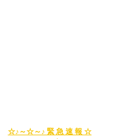
☆♪～☆～♪ 緊 急 速 報 ☆