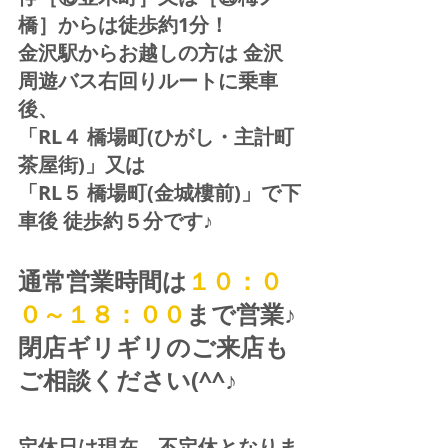
橋］からは徒歩約1分！  
金沢駅からお越しの方は 金沢
周遊バス右回りルートに乗車
後、
「RL４ 橋場町(ひがし・主計町
茶屋街)」又は 
「RL５ 橋場町(金城樓前)」で下
車後 徒歩約５分です♪
通常営業時間は
１０：０
０～１８：００
まで営業♪ 
閉店ギリギリのご来店も
ご相談ください(^^♪
定休日は現在、不定休となりま