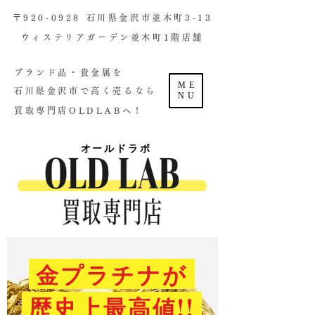
​〒920-0928 石川県金沢市並木町3-13
ウィステリアガーデン並木町1階店舗​
ブランド品・貴金属を
ME
石川県金沢市で高く売るなら
NU
買取専門店OLDLABへ！
オールドラボ
金プラチナが
歴史上最高値!!