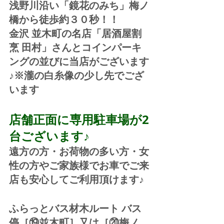
浅野川沿い「鏡花のみち」梅ノ
橋から徒歩約３０秒！！
金沢 並木町の名店「居酒屋割
烹 田村」さんとコインパーキ
ングの並びに当店がございます
♪※瀧の白糸像の少し先でござ
います
店舗正面に専用駐車場が2
台ございます♪
遠方の方・お荷物の多い方・女
性の方やご家族様でお車でご来
店も安心してご利用頂けます♪
ふらっとバス材木ルート バス
停［⑲並木町］又は［⑳梅ノ