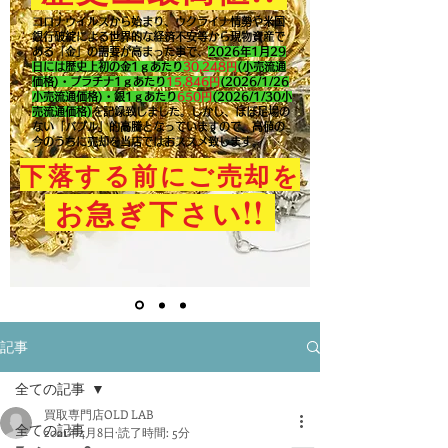
コロナウイルスから始まり、ウクライナ情勢や米国
銀行破綻による世界的な経済不安等から現物資産で
ある「金」の需要が高まった事で、
2026年1月29
日には歴史上初の金1ｇあたり
30,248円
(小売流通
価格)・プラチナ1ｇあたり
15,846
円
(2026/1/26
小売流通価格)・銀1ｇあたり
650
円
(2026/1/30小
売流通価格)
を記録致しました。​しかし、ほぼ足場の
ない「バブル」的高騰となっていますので、高値の
今のうちに売却を当店ではおススメ致します。
下落する前にご売却を
!!
お急ぎ下さい
記事
全ての記事
買取専門店OLD LAB
全ての記事
2021年4月8日
読了時間: 5分