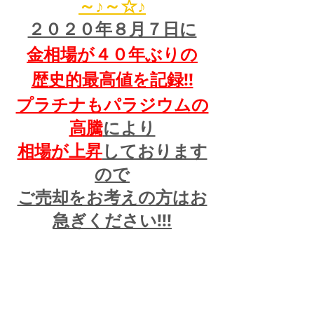
～♪～☆♪
２０２０年８月７日に
金相場が４０年ぶりの
歴史的最高値を記録!!
プラチナもパラジウムの
高騰
により
相場が上昇
しております
ので
ご売却をお考えの方はお
急ぎください!!!