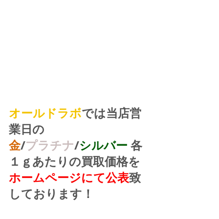
オールドラボ
では当店営
業日の
金
/
プラチナ
/
シルバー
 各
１ｇあたりの買取価格を
ホームページにて公表
致
しております！