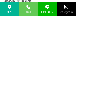
金沢市 高価買取
金沢 リサイクルショップ
金沢市 リサイクルショップ 
住所
電話
LINE査定
Instagram
金沢 貴金属 買取  
金沢市 貴金属 買取
金沢 金 買取
金沢市 金 買取
金沢 １８金 買取
金沢  K１８ 買取
金沢 ２４金 買取
金沢 K２４ 買取
金沢 インゴット 買取 
金沢市 インゴット 買取
金沢 プラチナ 買取
金沢市 プラチナ 買取
金沢 Pt 買取
金沢市 Pt 買取
金沢 Pt９００ 買取
金沢 Pt８５０ 買取