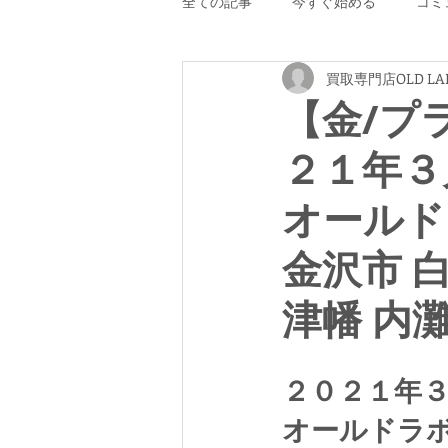
全ての記事
今すぐ始める
コミ
買取専門店OLD LA
【金/プ
２１年３
オールド
金沢市 
津幡 内
２０２１年
オールドラ