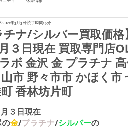
ュニティ
休業情報
B
2021年3月3日
読了時間: 5分
ラチナ/シルバー買取価格
月３日現在 買取専門店OL
ラボ 金沢 金 プラチナ 
白山市 野々市市 かほく市
灘町 香林坊片町
３月３日現在
ボの
金
/
プラチナ
/
シルバー
の