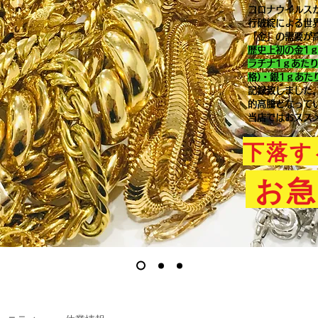
コロナウイルス
行破綻による世
「金」の需要が
歴史上初の金1
ラチナ1ｇあた
格)・銀1ｇあた
記録致しました
的高騰となって
当店ではおスス
下落す
お急