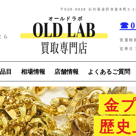
​〒920-0928 石川県金沢市並木町3
オールドラボ
☎0
なら
営業時
！
定休日：
品目
相場情報
店舗情報
よくあるご質問
金プ
歴史