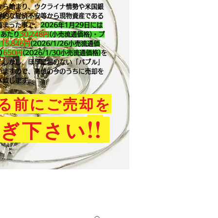
から始まり、ウクライナ情勢や米国銀
界的な経済不安等から現物資産である
高まった事で、
2026年1月29
日には
ｇあたり
30,248円
(小売流通価格)・プ
り
15,846
円
(2026/1/26小売流通価
り
650
円
(2026/1/30小売流通価格)
を
。​しかし、ほぼ足場のない「バブル」
いますので、高値の今のうちに売却を
メ致します。
る前にご売却を
!!
ぎ下さい