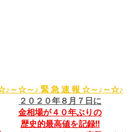
☆♪～☆～♪ 緊 急 速 報 ☆～♪～☆♪
２０２０年８月７日に
金相場が４０年ぶりの
歴史的最高値を記録!!