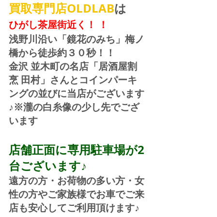
買取専門店OLDLAB
は
ひがし茶屋街近く！ ！
浅野川沿い「鏡花のみち」梅ノ
橋から徒歩約３０秒！！
金沢 並木町の名店「居酒屋割
烹 田村」さんとコインパーキ
ングの並びに当店がございます
♪※瀧の白糸像の少し先でござ
います
店舗正面に専用駐車場が2
台ございます♪
遠方の方・お荷物の多い方・女
性の方やご家族様でお車でご来
店も安心してご利用頂けます♪