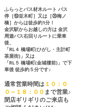
ふらっとバス材木ルート バス
停［⑲並木町］又は［⑳梅ノ
橋］からは徒歩約1分！  
金沢駅からお越しの方は 金沢
周遊バス右回りルートに乗車
後、
「RL４ 橋場町(ひがし・主計町
茶屋街)」又は 
「RL５ 橋場町(金城樓前)」で下
車後 徒歩約５分です♪
通常営業時間は
１０：０
０～１８：００
まで営業♪ 
閉店ギリギリのご来店も