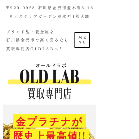
​〒920-0928 石川県金沢市並木町3-13
ウィステリアガーデン並木町1階店舗​
ブランド品・貴金属を
ME
石川県金沢市で高く売るなら
NU
買取専門店OLDLABへ！
オールドラボ
金プラチナが
歴史上最高値!!