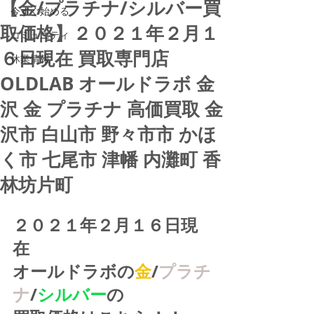
【金/プラチナ/シルバー買
今すぐ始める
取価格】２０２１年２月１
コミュニティ
６日現在 買取専門店
休業情報
OLDLAB オールドラボ 金
沢 金 プラチナ 高価買取 金
沢市 白山市 野々市市 かほ
く市 七尾市 津幡 内灘町 香
林坊片町
２０２１年２月１６日現
在
オールドラボの
金
/
プラチ
ナ
/
シルバー
の