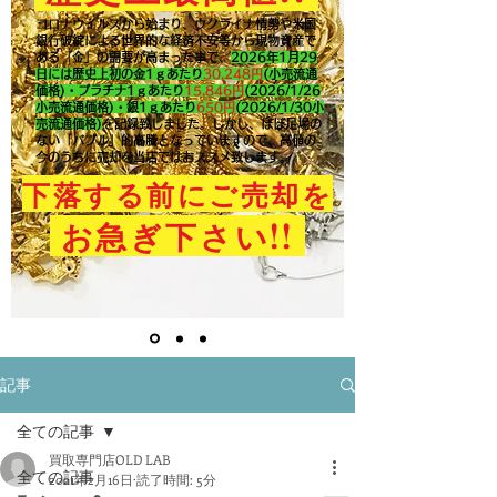
コロナウイルスから始まり、ウクライナ情勢や米国
銀行破綻による世界的な経済不安等から現物資産で
ある「金」の需要が高まった事で、
2026年1月29
日には歴史上初の金1ｇあたり
30,248円
(小売流通
価格)・プラチナ1ｇあたり
15,846
円
(2026/1/26
小売流通価格)・銀1ｇあたり
650
円
(2026/1/30小
売流通価格)
を記録致しました。​しかし、ほぼ足場の
ない「バブル」的高騰となっていますので、高値の
今のうちに売却を当店ではおススメ致します。
下落する前にご売却を
!!
お急ぎ下さい
記事
全ての記事
買取専門店OLD LAB
全ての記事
2021年2月16日
読了時間: 5分