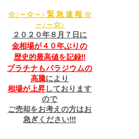
☆♪～☆～♪ 緊 急 速 報 ☆
～♪～☆♪
２０２０年８月７日に
金相場が４０年ぶりの
歴史的最高値を記録!!
プラチナもパラジウムの
高騰
により
相場が上昇
しております
ので
ご売却をお考えの方はお
急ぎください!!!