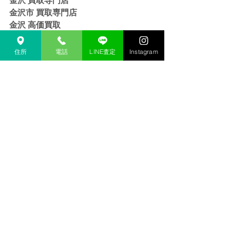
金沢市 買取専門店
金沢 高価買取
金沢市 高価買取
金沢 リサイクルショップ
住所
電話
LINE査定
Instagram
金沢市 リサイクルショップ 
金沢 貴金属 買取  
金沢市 貴金属 買取
金沢 金 買取
金沢市 金 買取
金沢 １８金 買取
金沢  K１８ 買取
金沢 ２４金 買取
金沢 K２４ 買取
金沢 インゴット 買取 
金沢市 インゴット 買取
金沢 プラチナ 買取
金沢市 プラチナ 買取
金沢 Pt 買取