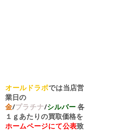
オールドラボ
では当店営
業日の
金
/
プラチナ
/
シルバー
 各
１ｇあたりの買取価格を
ホームページにて公表
致