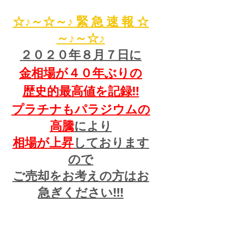
☆♪～☆～♪ 緊 急 速 報 ☆
～♪～☆♪
２０２０年８月７日に
金相場が４０年ぶりの
歴史的最高値を記録!!
プラチナもパラジウムの
高騰
により
相場が上昇
しております
ので
ご売却をお考えの方はお
急ぎください!!!