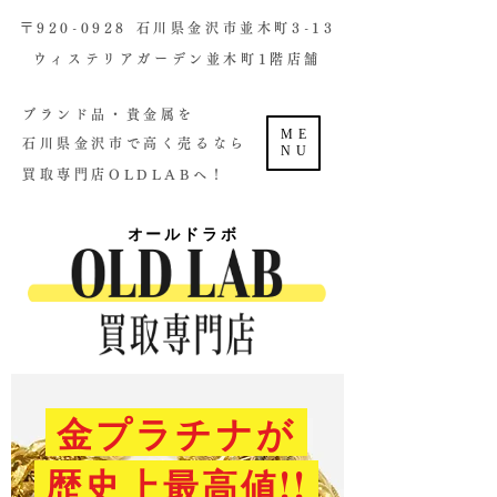
​〒920-0928 石川県金沢市並木町3-13
ウィステリアガーデン並木町1階店舗​
ブランド品・貴金属を
ME
石川県金沢市で高く売るなら
NU
買取専門店OLDLABへ！
オールドラボ
金プラチナが
歴史上最高値!!