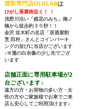
買取専門店OLDLAB
は
ひがし茶屋街近く！ ！
浅野川沿い「鏡花のみち」梅ノ
橋から徒歩約３０秒！！
金沢 並木町の名店「居酒屋割
烹 田村」さんとコインパーキ
ングの並びに当店がございます
♪※瀧の白糸像の少し先でござ
います
店舗正面に専用駐車場が2
台ございます♪
遠方の方・お荷物の多い方・女
性の方やご家族様でお車でご来
店も安心してご利用頂けます♪