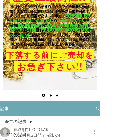
コロナウイルスから始まり、ウクライナ情勢や米国
銀行破綻による世界的な経済不安等から現物資産で
ある「金」の需要が高まった事で、
2026年1月29
日には歴史上初の金1ｇあたり
30,248円
(小売流通
価格)・プラチナ1ｇあたり
15,846
円
(2026/1/26
小売流通価格)・銀1ｇあたり
650
円
(2026/1/30小
売流通価格)
を記録致しました。​しかし、ほぼ足場の
ない「バブル」的高騰となっていますので、高値の
今のうちに売却を当店ではおススメ致します。
下落する前にご売却を
!!
お急ぎ下さい
記事
全ての記事
買取専門店OLD LAB
全ての記事
2021年2月12日
読了時間: 5分