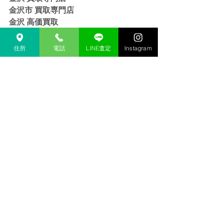
金沢市 買取専門店
金沢 高価買取
金沢市 高価買取
金沢 リサイクルショップ
住所
電話
LINE査定
Instagram
金沢市 リサイクルショップ 
金沢 貴金属 買取  
金沢市 貴金属 買取
金沢 金 買取
金沢市 金 買取
金沢 １８金 買取
金沢  K１８ 買取
金沢 ２４金 買取
金沢 K２４ 買取
金沢 インゴット 買取 
金沢市 インゴット 買取
金沢 プラチナ 買取
金沢市 プラチナ 買取
金沢 Pt 買取