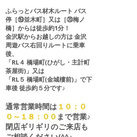
ふらっとバス材木ルート バス
停［⑲並木町］又は［⑳梅ノ
橋］からは徒歩約1分！  
金沢駅からお越しの方は 金沢
周遊バス右回りルートに乗車
後、
「RL４ 橋場町(ひがし・主計町
茶屋街)」又は 
「RL５ 橋場町(金城樓前)」で下
車後 徒歩約５分です♪
通常営業時間は
１０：０
０～１８：００
まで営業♪ 
閉店ギリギリのご来店も
ご相談ください(^^♪