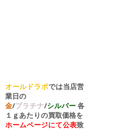
オールドラボ
では当店営
業日の
金
/
プラチナ
/
シルバー
 各
１ｇあたりの買取価格を
ホームページにて公表
致