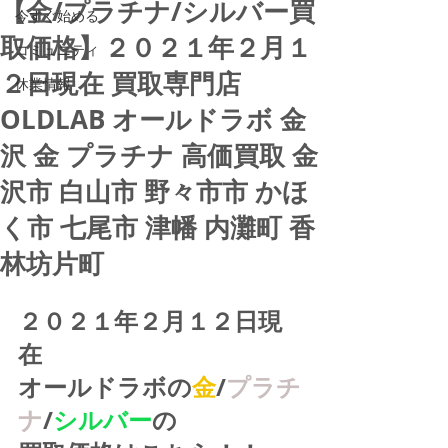
【金/プラチナ/シルバー買
今すぐ始める
取価格】２０２１年２月１
コミュニティ
２日現在 買取専門店
休業情報
OLDLAB オールドラボ 金
沢 金 プラチナ 高価買取 金
沢市 白山市 野々市市 かほ
く市 七尾市 津幡 内灘町 香
林坊片町
２０２１年２月１２日現
在
オールドラボの
金
/
プラチ
ナ
/
シルバー
の