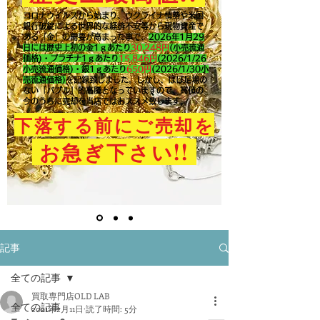
コロナウイルスから始まり、ウクライナ情勢や米国
銀行破綻による世界的な経済不安等から現物資産で
ある「金」の需要が高まった事で、
2026年1月29
日には歴史上初の金1ｇあたり
30,248円
(小売流通
価格)・プラチナ1ｇあたり
15,846
円
(2026/1/26
小売流通価格)・銀1ｇあたり
650
円
(2026/1/30小
売流通価格)
を記録致しました。​しかし、ほぼ足場の
ない「バブル」的高騰となっていますので、高値の
今のうちに売却を当店ではおススメ致します。
下落する前にご売却を
!!
お急ぎ下さい
記事
全ての記事
買取専門店OLD LAB
全ての記事
2021年2月11日
読了時間: 5分