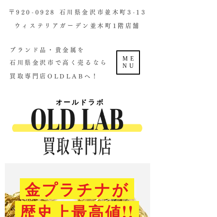
​〒920-0928 石川県金沢市並木町3-13
ウィステリアガーデン並木町1階店舗​
ブランド品・貴金属を
ME
石川県金沢市で高く売るなら
NU
買取専門店OLDLABへ！
オールドラボ
金プラチナが
歴史上最高値!!