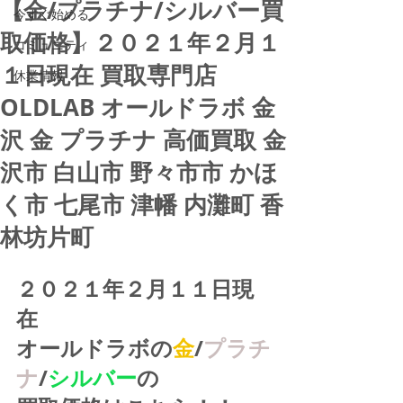
【金/プラチナ/シルバー買
今すぐ始める
取価格】２０２１年２月１
コミュニティ
１日現在 買取専門店
休業情報
OLDLAB オールドラボ 金
沢 金 プラチナ 高価買取 金
沢市 白山市 野々市市 かほ
く市 七尾市 津幡 内灘町 香
林坊片町
２０２１年２月１１日現
在
オールドラボの
金
/
プラチ
ナ
/
シルバー
の