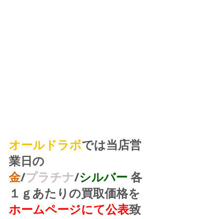
オールドラボ
では当店営
業日の
金
/
プラチナ
/
シルバー
 各
１ｇあたりの買取価格を
ホームページにて公表
致