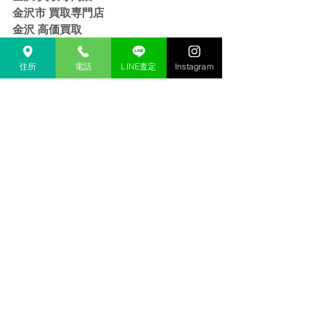
金沢市 買取専門店
金沢 高価買取
金沢市 高価買取
金沢 リサイクルショップ
住所
電話
LINE査定
Instagram
金沢市 リサイクルショップ 
金沢 貴金属 買取  
金沢市 貴金属 買取
金沢 金 買取
金沢市 金 買取
金沢 １８金 買取
金沢  K１８ 買取
金沢 ２４金 買取
金沢 K２４ 買取
金沢 インゴット 買取 
金沢市 インゴット 買取
金沢 プラチナ 買取
金沢市 プラチナ 買取
金沢 Pt 買取