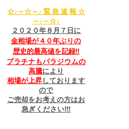
☆♪～☆～♪ 緊 急 速 報 ☆
～♪～☆♪
２０２０年８月７日に
金相場が４０年ぶりの
歴史的最高値を記録!!
プラチナもパラジウムの
高騰
により
相場が上昇
しております
ので
ご売却をお考えの方はお
急ぎください!!!