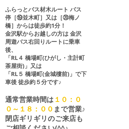
ふらっとバス材木ルート バス
停［⑲並木町］又は［⑳梅ノ
橋］からは徒歩約1分！  
金沢駅からお越しの方は 金沢
周遊バス右回りルートに乗車
後、
「RL４ 橋場町(ひがし・主計町
茶屋街)」又は 
「RL５ 橋場町(金城樓前)」で下
車後 徒歩約５分です♪
通常営業時間は
１０：０
０～１８：００
まで営業♪ 
閉店ギリギリのご来店も
ご相談ください(^^♪