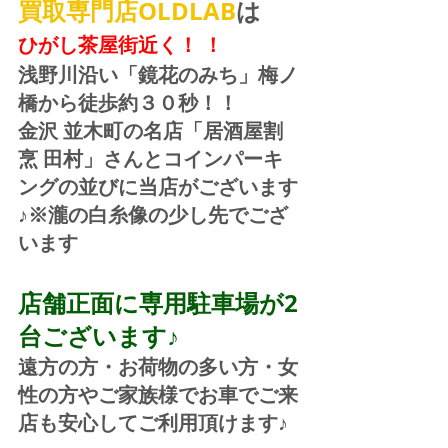
買取専門店OLDLAB
は
ひがし茶屋街近く！ ！
浅野川沿い「鏡花のみち」梅ノ
橋から徒歩約３０秒！！
金沢 並木町の名店「居酒屋割
烹 田村」さんとコインパーキ
ングの並びに当店がございます
♪※瀧の白糸像の少し先でござ
います
店舗正面に専用駐車場が2
台ございます♪
遠方の方・お荷物の多い方・女
性の方やご家族様でお車でご来
店も安心してご利用頂けます♪