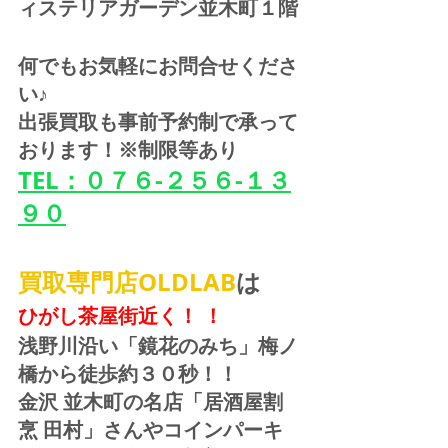
ィステリアガーデン並木町１階
何でもお気軽にお問合せくださ
い♪
出張買取も事前予約制で承って
おります！※制限等あり
TEL：０７６-２５６-１３
９０
買取専門店OLDLAB
は
ひがし茶屋街近く！ ！
浅野川沿い「鏡花のみち」梅ノ
橋から徒歩約３０秒！！
金沢 並木町の名店「居酒屋割
烹 田村」さんやコインパーキ