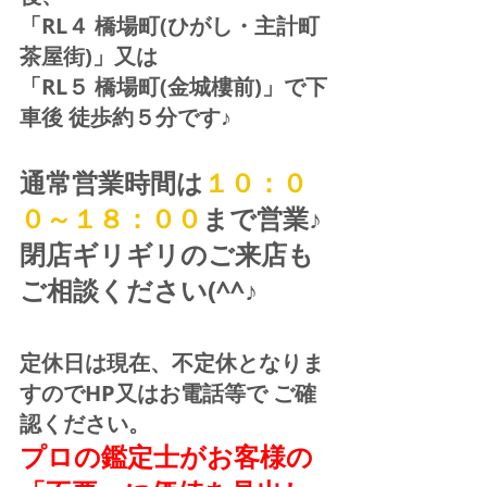
「RL４ 橋場町(ひがし・主計町
茶屋街)」又は 
「RL５ 橋場町(金城樓前)」で下
車後 徒歩約５分です♪
通常営業時間は
１０：０
０～１８：００
まで営業♪ 
閉店ギリギリのご来店も
ご相談ください(^^♪
定休日は現在、不定休となりま
すのでHP又はお電話等で ご確
認ください。
プロの鑑定士がお客様の