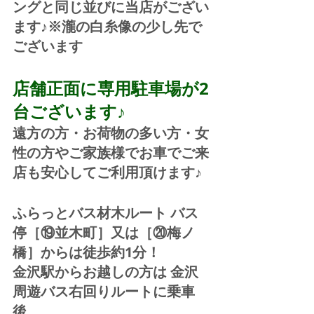
ングと同じ並びに当店がござい
ます♪※瀧の白糸像の少し先で
ございます
店舗正面に専用駐車場が2
台ございます♪
遠方の方・お荷物の多い方・女
性の方やご家族様でお車でご来
店も安心してご利用頂けます♪
ふらっとバス材木ルート バス
停［⑲並木町］又は［⑳梅ノ
橋］からは徒歩約1分！  
金沢駅からお越しの方は 金沢
周遊バス右回りルートに乗車
後、