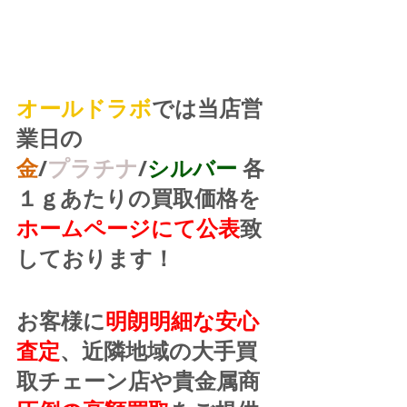
オールドラボ
では当店営
業日の
金
/
プラチナ
/
シルバー
 各
１ｇあたりの買取価格を
ホームページにて公表
致
しております！
お客様に
明朗明細な安心
査定
、近隣地域の大手買
取チェーン店や貴金属商