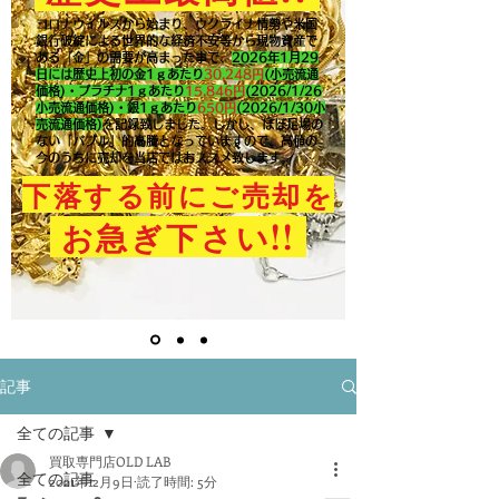
コロナウイルスから始まり、ウクライナ情勢や米国
銀行破綻による世界的な経済不安等から現物資産で
ある「金」の需要が高まった事で、
2026年1月29
日には歴史上初の金1ｇあたり
30,248円
(小売流通
価格)・プラチナ1ｇあたり
15,846
円
(2026/1/26
小売流通価格)・銀1ｇあたり
650
円
(2026/1/30小
売流通価格)
を記録致しました。​しかし、ほぼ足場の
ない「バブル」的高騰となっていますので、高値の
今のうちに売却を当店ではおススメ致します。
下落する前にご売却を
!!
お急ぎ下さい
記事
全ての記事
買取専門店OLD LAB
全ての記事
2021年12月9日
読了時間: 5分