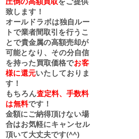
圧倒の高額買取
をご提供
致します！
オールドラボは独自ルー
トで業者間取引を行うこ
とで貴金属の高額売却が
可能となり、その分自信
を持った買取価格で
お客
様に還元
いたしておりま
す！
もちろん
査定料、手数料
は無料
です！
金額にご納得頂けない場
合はお気軽にキャンセル
頂いて大丈夫です(^^)