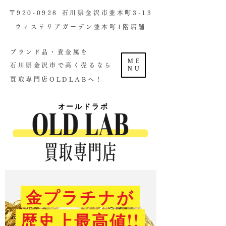
​〒920-0928 石川県金沢市並木町3-13
ウィステリアガーデン並木町1階店舗​
ブランド品・貴金属を
ME
石川県金沢市で高く売るなら
NU
買取専門店OLDLABへ！
オールドラボ
金プラチナが
歴史上最高値!!