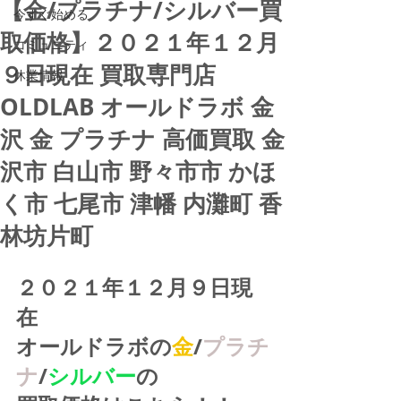
【金/プラチナ/シルバー買
今すぐ始める
取価格】２０２１年１２月
コミュニティ
９日現在 買取専門店
休業情報
OLDLAB オールドラボ 金
沢 金 プラチナ 高価買取 金
沢市 白山市 野々市市 かほ
く市 七尾市 津幡 内灘町 香
林坊片町
２０２１年１２月９日現
在
オールドラボの
金
/
プラチ
ナ
/
シルバー
の