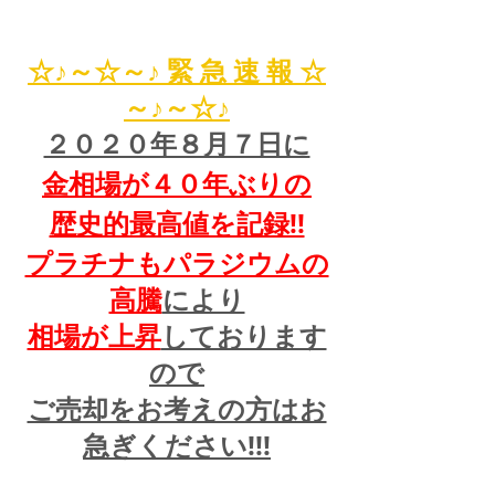
☆♪～☆～♪ 緊 急 速 報 ☆
～♪～☆♪
２０２０年８月７日に
金相場が４０年ぶりの
歴史的最高値を記録!!
プラチナもパラジウムの
高騰
により
相場が上昇
しております
ので
ご売却をお考えの方はお
急ぎください!!!