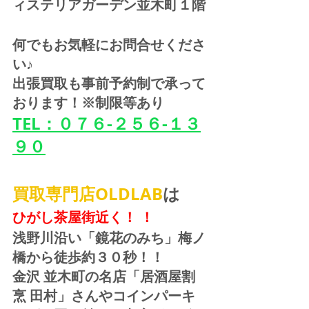
ィステリアガーデン並木町１階
何でもお気軽にお問合せくださ
い♪
出張買取も事前予約制で承って
おります！※制限等あり
TEL：０７６-２５６-１３
９０
買取専門店OLDLAB
は
ひがし茶屋街近く！ ！
浅野川沿い「鏡花のみち」梅ノ
橋から徒歩約３０秒！！
金沢 並木町の名店「居酒屋割
烹 田村」さんやコインパーキ