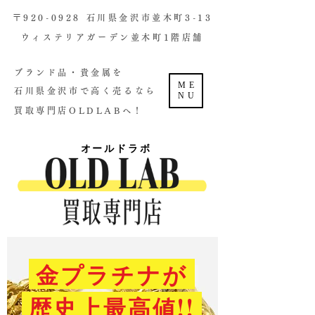
​〒920-0928 石川県金沢市並木町3-13
ウィステリアガーデン並木町1階店舗​
ブランド品・貴金属を
ME
石川県金沢市で高く売るなら
NU
買取専門店OLDLABへ！
オールドラボ
金プラチナが
歴史上最高値!!