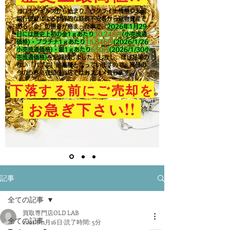
コロナウイルスから始まり、ウクライナ情勢や米国
銀行破綻による世界的な経済不安等から現物資産で
ある「金」の需要が高まった事で、
2026年1月29
日には歴史上初の金1ｇあたり
30,248円
(小売流通
価格)・プラチナ1ｇあたり
15,846
円
(2026/1/26
小売流通価格)・銀1ｇあたり
650
円
(2026/1/30小
売流通価格)
を記録致しました。​しかし、ほぼ足場の
ない「バブル」的高騰となっていますので、高値の
今のうちに売却を当店ではおススメ致します。
下落する前にご売却を
!!
お急ぎ下さい
記事
全ての記事
買取専門店OLD LAB
全ての記事
2021年11月16日
読了時間: 5分