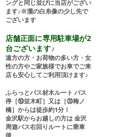
ングと同じ並びに当店がござい
ます♪※瀧の白糸像の少し先で
ございます
店舗正面に専用駐車場が2
台ございます♪
遠方の方・お荷物の多い方・女
性の方やご家族様でお車でご来
店も安心してご利用頂けます♪
ふらっとバス材木ルート バス
停［⑲並木町］又は［⑳梅ノ
橋］からは徒歩約1分！  
金沢駅からお越しの方は 金沢
周遊バス右回りルートに乗車
後、