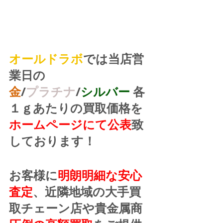
オールドラボ
では当店営
業日の
金
/
プラチナ
/
シルバー
 各
１ｇあたりの買取価格を
ホームページにて公表
致
しております！
お客様に
明朗明細な安心
査定
、近隣地域の大手買
取チェーン店や貴金属商