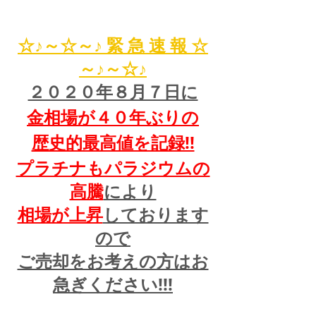
☆♪～☆～♪ 緊 急 速 報 ☆
～♪～☆♪
２０２０年８月７日に
金相場が４０年ぶりの
歴史的最高値を記録!!
プラチナもパラジウムの
高騰
により
相場が上昇
しております
ので
ご売却をお考えの方はお
急ぎください!!!