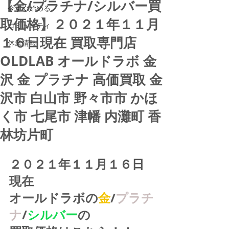
【金/プラチナ/シルバー買
今すぐ始める
取価格】２０２１年１１月
コミュニティ
１６日現在 買取専門店
休業情報
OLDLAB オールドラボ 金
沢 金 プラチナ 高価買取 金
沢市 白山市 野々市市 かほ
く市 七尾市 津幡 内灘町 香
林坊片町
２０２１年１１月１６日
現在
オールドラボの
金
/
プラチ
ナ
/
シルバー
の