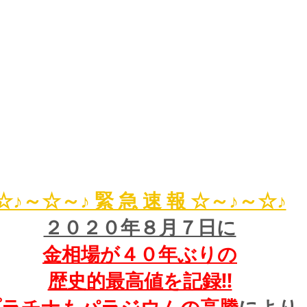
☆♪～☆～♪ 緊 急 速 報 ☆～♪～☆♪
２０２０年８月７日に
金相場が４０年ぶりの
歴史的最高値を記録!!