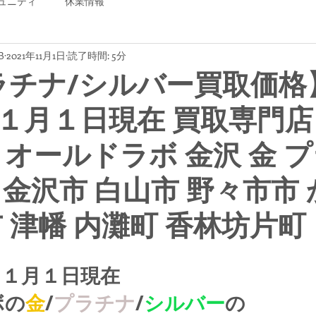
ュニティ
休業情報
B
2021年11月1日
読了時間: 5分
ラチナ/シルバー買取価格
１月１日現在 買取専門店
B オールドラボ 金沢 金 
 金沢市 白山市 野々市市
市 津幡 内灘町 香林坊片町
１１月１日現在
ボの
金
/
プラチナ
/
シルバー
の