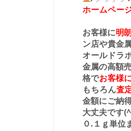
ホームペー
お客様に
明
ン店や貴金
オールドラ
金属の高額
格で
お客様
もちろん
査
金額にご納
大丈夫です(^
０.１ｇ単位