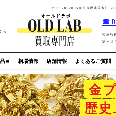
​〒920-0928 石川県金沢市並木町3
オールドラボ
☎0
なら
営業時
！
定休日：
品目
相場情報
店舗情報
よくあるご質問
金プ
歴史