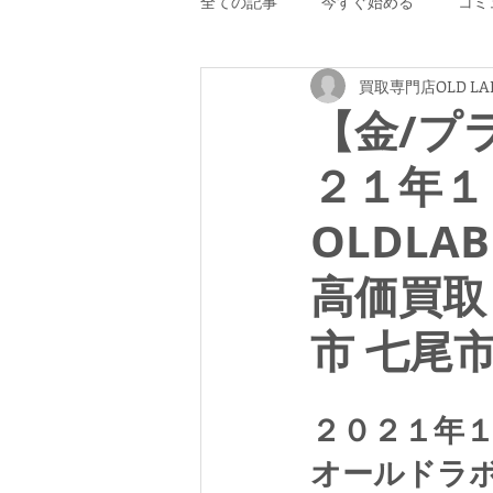
全ての記事
今すぐ始める
コミ
買取専門店OLD LA
【金/プ
２１年１
OLDLA
高価買取
市 七尾
２０２１年
オールドラ