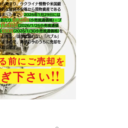
から始まり、ウクライナ情勢や米国銀
界的な経済不安等から現物資産である
高まった事で、
2026年1月29
日には
ｇあたり
30,248円
(小売流通価格)・プ
り
15,846
円
(2026/1/26小売流通価
り
650
円
(2026/1/30小売流通価格)
を
。​しかし、ほぼ足場のない「バブル」
いますので、高値の今のうちに売却を
メ致します。
る前にご売却を
!!
ぎ下さい