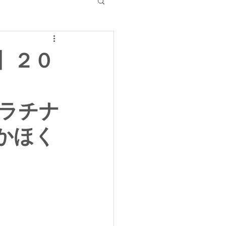
】２０
プラチナ
 かほく