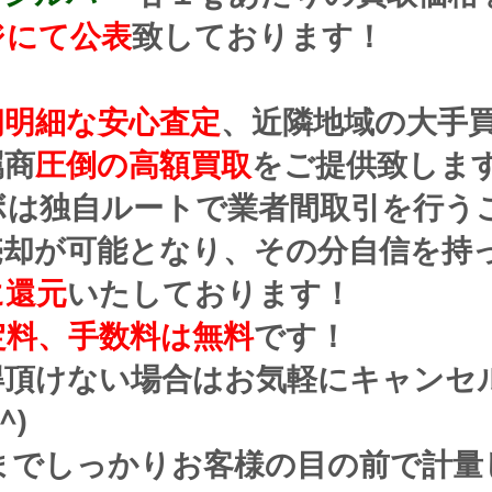
ジにて公表
致しております！
朗明細な安心査定
、近隣地域の大手
属商
圧倒の高額買取
をご提供致しま
ボは独自ルートで業者間取引を行う
売却が可能となり、その分自信を持
に還元
いたしております！
定料、手数料は無料
です！
得頂けない場合はお気軽にキャンセ
^)
までしっかりお客様の目の前で計量