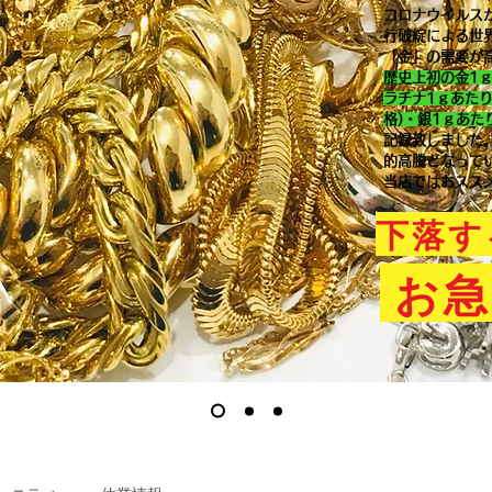
コロナウイルス
行破綻による世
「金」の需要が
歴史上初の金1
ラチナ1ｇあた
格)・銀1ｇあた
記録致しました
的高騰となって
当店ではおスス
下落す
お急