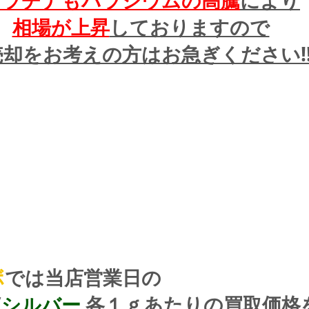
プラチナもパラジウムの高騰
により
相場が上昇
しておりますので
却をお考えの方はお急ぎください!!
ボ
では当店営業日の
/
シルバー
 各１ｇあたりの買取価格