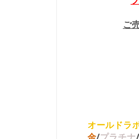
ご売
オールドラ
金
/
プラチナ