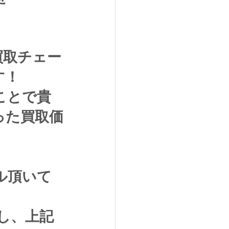
買取チェー
す！
ことで貴
った買取価
ル頂いて
し、上記