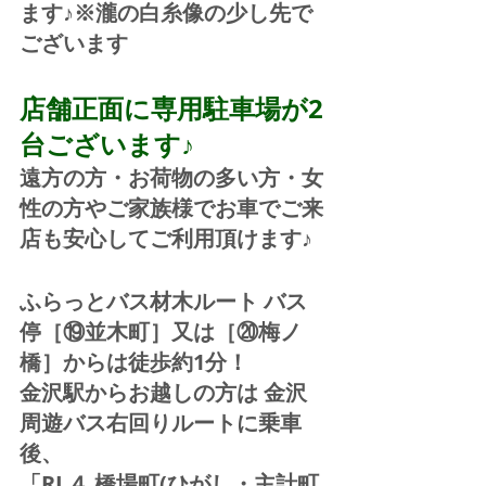
ます♪※瀧の白糸像の少し先で
ございます
店舗正面に専用駐車場が2
台ございます♪
遠方の方・お荷物の多い方・女
性の方やご家族様でお車でご来
店も安心してご利用頂けます♪
ふらっとバス材木ルート バス
停［⑲並木町］又は［⑳梅ノ
橋］からは徒歩約1分！  
金沢駅からお越しの方は 金沢
周遊バス右回りルートに乗車
後、
「RL４ 橋場町(ひがし・主計町