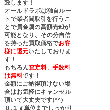
致します！
オールドラボは独自ルー
トで業者間取引を行うこ
とで貴金属の高額売却が
可能となり、その分自信
を持った買取価格で
お客
様に還元
いたしておりま
す！
もちろん
査定料、手数料
は無料
です！
金額にご納得頂けない場
合はお気軽にキャンセル
頂いて大丈夫です(^^)
０.１ｇ単位までしっかり