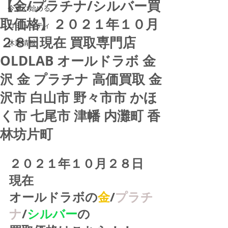
【金/プラチナ/シルバー買
今すぐ始める
取価格】２０２１年１０月
コミュニティ
２８日現在 買取専門店
休業情報
OLDLAB オールドラボ 金
沢 金 プラチナ 高価買取 金
沢市 白山市 野々市市 かほ
く市 七尾市 津幡 内灘町 香
林坊片町
２０２１年１０月２８日
現在
オールドラボの
金
/
プラチ
ナ
/
シルバー
の