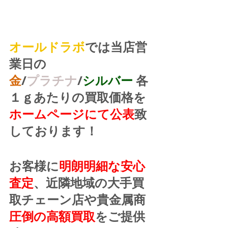
オールドラボ
では当店営
業日の
金
/
プラチナ
/
シルバー
 各
１ｇあたりの買取価格を
ホームページにて公表
致
しております！
お客様に
明朗明細な安心
査定
、近隣地域の大手買
取チェーン店や貴金属商
圧倒の高額買取
をご提供