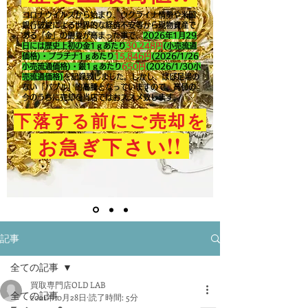
コロナウイルスから始まり、ウクライナ情勢や米国
銀行破綻による世界的な経済不安等から現物資産で
ある「金」の需要が高まった事で、
2026年1月29
日には歴史上初の金1ｇあたり
30,248円
(小売流通
価格)・プラチナ1ｇあたり
15,846
円
(2026/1/26
小売流通価格)・銀1ｇあたり
650
円
(2026/1/30小
売流通価格)
を記録致しました。​しかし、ほぼ足場の
ない「バブル」的高騰となっていますので、高値の
今のうちに売却を当店ではおススメ致します。
下落する前にご売却を
!!
お急ぎ下さい
記事
全ての記事
買取専門店OLD LAB
全ての記事
2021年10月28日
読了時間: 5分