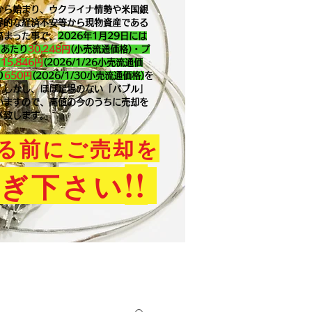
から始まり、ウクライナ情勢や米国銀
界的な経済不安等から現物資産である
高まった事で、
2026年1月29
日には
ｇあたり
30,248円
(小売流通価格)・プ
り
15,846
円
(2026/1/26小売流通価
り
650
円
(2026/1/30小売流通価格)
を
。​しかし、ほぼ足場のない「バブル」
いますので、高値の今のうちに売却を
メ致します。
る前にご売却を
!!
ぎ下さい