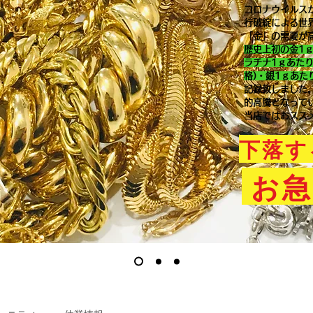
コロナウイルス
行破綻による世
「金」の需要が
歴史上初の金1
ラチナ1ｇあた
格)・銀1ｇあた
記録致しました
的高騰となって
当店ではおスス
下落す
お急