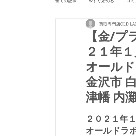
全ての記事
今すぐ始める
コミ
買取専門店OLD LA
【金/プ
２１年１
オールド
金沢市 
津幡 内
２０２１年
オールドラ