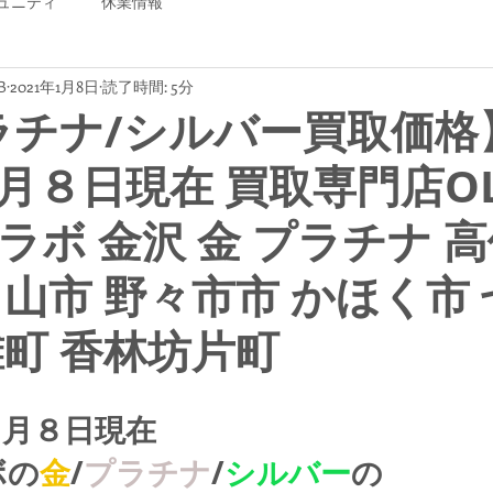
ュニティ
休業情報
B
2021年1月8日
読了時間: 5分
ラチナ/シルバー買取価格
月８日現在 買取専門店OL
ラボ 金沢 金 プラチナ 
白山市 野々市市 かほく市
灘町 香林坊片町
１月８日現在
ボの
金
/
プラチナ
/
シルバー
の