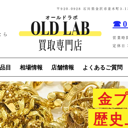
​〒920-0928 石川県金沢市並木町3
オールドラボ
☎0
なら
営業時
！
定休日：
品目
相場情報
店舗情報
よくあるご質問
金プ
歴史