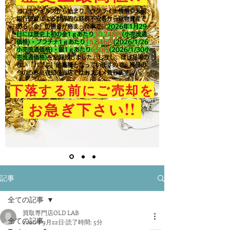
コロナウイルスから始まり、ウクライナ情勢や米国
銀行破綻による世界的な経済不安等から現物資産で
ある「金」の需要が高まった事で、
2026年1月29
日には歴史上初の金1ｇあたり
30,248円
(小売流通
価格)・プラチナ1ｇあたり
15,846
円
(2026/1/26
小売流通価格)・銀1ｇあたり
650
円
(2026/1/30小
売流通価格)
を記録致しました。​しかし、ほぼ足場の
ない「バブル」的高騰となっていますので、高値の
今のうちに売却を当店ではおススメ致します。
下落する前にご売却を
!!
お急ぎ下さい
記事
全ての記事
買取専門店OLD LAB
全ての記事
2020年9月22日
読了時間: 5分