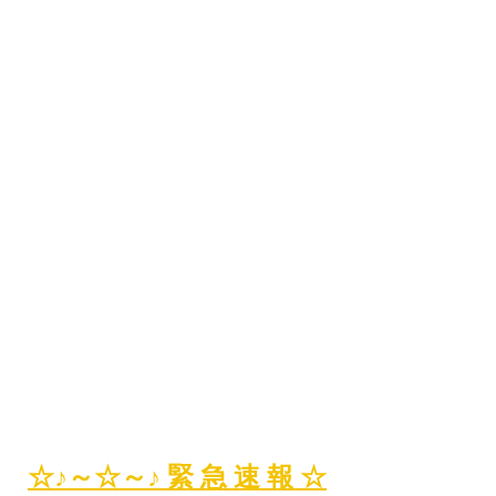
☆♪～☆～♪ 緊 急 速 報 ☆