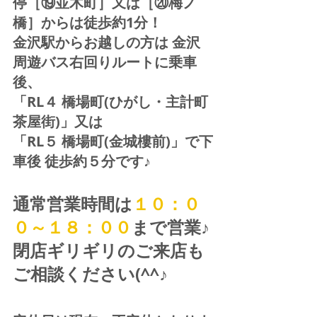
停［⑲並木町］又は［⑳梅ノ
橋］からは徒歩約1分！  
金沢駅からお越しの方は 金沢
周遊バス右回りルートに乗車
後、
「RL４ 橋場町(ひがし・主計町
茶屋街)」又は 
「RL５ 橋場町(金城樓前)」で下
車後 徒歩約５分です♪
通常営業時間は
１０：０
０～１８：００
まで営業♪ 
閉店ギリギリのご来店も
ご相談ください(^^♪