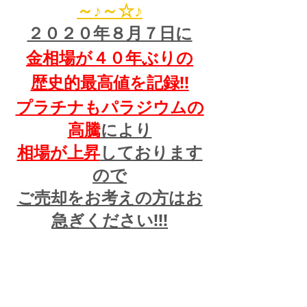
～♪～☆♪
２０２０年８月７日に
金相場が４０年ぶりの
歴史的最高値を記録!!
プラチナもパラジウムの
高騰
により
相場が上昇
しております
ので
ご売却をお考えの方はお
急ぎください!!!