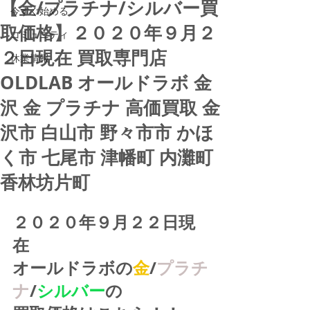
【金/プラチナ/シルバー買
今すぐ始める
取価格】２０２０年９月２
コミュニティ
２日現在 買取専門店
休業情報
OLDLAB オールドラボ 金
沢 金 プラチナ 高価買取 金
沢市 白山市 野々市市 かほ
く市 七尾市 津幡町 内灘町
香林坊片町
２０２０年９月２２日現
在
オールドラボの
金
/
プラチ
ナ
/
シルバー
の