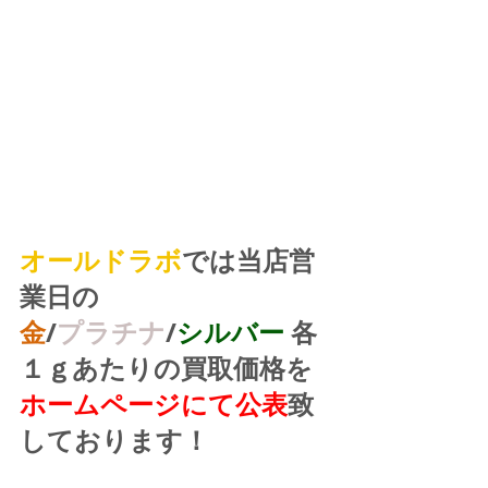
オールドラボ
では当店営
業日の
金
/
プラチナ
/
シルバー
 各
１ｇあたりの買取価格を
ホームページにて公表
致
しております！