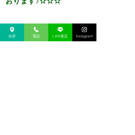
おります♪☆☆☆
住所
電話
LINE査定
Instagram
～～～～～～～～～～～
～～～～～～～～～～
↓下記は検索ワードになります↓  
金沢 買取 
金沢市 買取 
金沢 買取専門店 
金沢市 買取専門店
金沢 高価買取