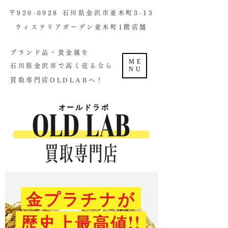
​〒920-0928 石川県金沢市並木町3-13
ウィステリアガーデン並木町1階店舗​
ブランド品・貴金属を
ME
石川県金沢市で高く売るなら
NU
買取専門店OLDLABへ！
オールドラボ
金プラチナが
歴史上最高値!!