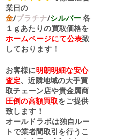
業日の
金
/
プラチナ
/
シルバー
 各
１ｇあたりの買取価格を
ホームページにて公表
致
しております！
お客様に
明朗明細な安心
査定
、近隣地域の大手買
取チェーン店や貴金属商
圧倒の高額買取
をご提供
致します！
オールドラボは独自ルー
トで業者間取引を行うこ