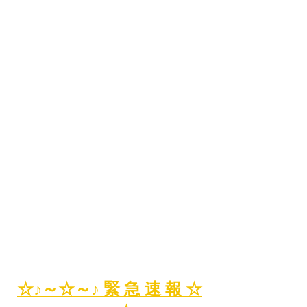
☆♪～☆～♪ 緊 急 速 報 ☆