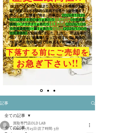
コロナウイルスから始まり、ウクライナ情勢や米国
銀行破綻による世界的な経済不安等から現物資産で
ある「金」の需要が高まった事で、
2026年1月29
日には歴史上初の金1ｇあたり
30,248円
(小売流通
価格)・プラチナ1ｇあたり
15,846
円
(2026/1/26
小売流通価格)・銀1ｇあたり
650
円
(2026/1/30小
売流通価格)
を記録致しました。​しかし、ほぼ足場の
ない「バブル」的高騰となっていますので、高値の
今のうちに売却を当店ではおススメ致します。
下落する前にご売却を
!!
お急ぎ下さい
記事
全ての記事
買取専門店OLD LAB
全ての記事
2020年7月25日
読了時間: 5分