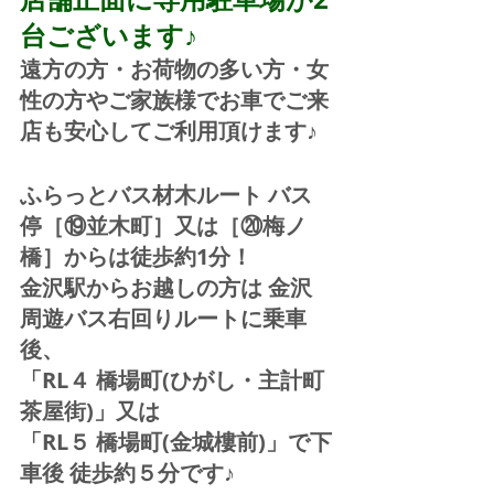
台ございます♪
遠方の方・お荷物の多い方・女
性の方やご家族様でお車でご来
店も安心してご利用頂けます♪
ふらっとバス材木ルート バス
停［⑲並木町］又は［⑳梅ノ
橋］からは徒歩約1分！  
金沢駅からお越しの方は 金沢
周遊バス右回りルートに乗車
後、
「RL４ 橋場町(ひがし・主計町
茶屋街)」又は 
「RL５ 橋場町(金城樓前)」で下
車後 徒歩約５分です♪