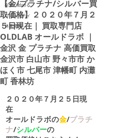
【金/プラチナ/シルバー買
今すぐ始める
取価格】２０２０年７月２
コミュニティ
５日現在｜ 買取専門店
休業情報
OLDLAB オールドラボ ｜
金沢 金 プラチナ 高価買取
金沢市 白山市 野々市市 か
ほく市 七尾市 津幡町 内灘
町 香林坊
２０２０年７月２５日現
在
オールドラボの
金
/
プラチ
ナ
/
シルバー
の