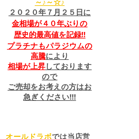
～♪～☆♪
２０２０年７月２５日に
金相場が４０年ぶりの
歴史的最高値を記録!!
プラチナもパラジウムの
高騰
により
相場が上昇
しております
ので
ご売却をお考えの方はお
急ぎください!!!
オールドラボ
では当店営