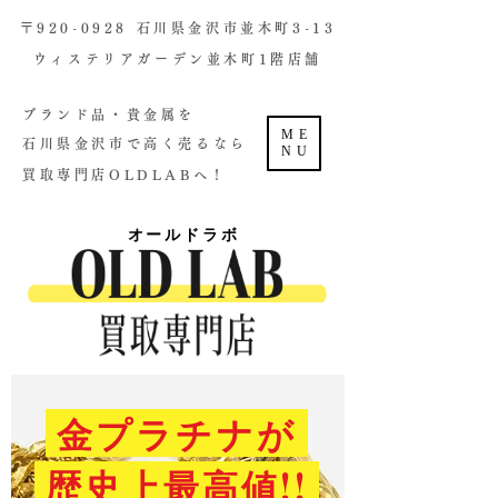
​〒920-0928 石川県金沢市並木町3-13
ウィステリアガーデン並木町1階店舗​
ブランド品・貴金属を
ME
石川県金沢市で高く売るなら
NU
買取専門店OLDLABへ！
オールドラボ
金プラチナが
歴史上最高値!!