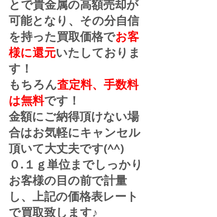
とで貴金属の高額売却が
可能となり、その分自信
を持った買取価格で
お客
様に還元
いたしておりま
す！
もちろん
査定料、手数料
は無料
です！
金額にご納得頂けない場
合はお気軽にキャンセル
頂いて大丈夫です(^^)
０.１ｇ単位までしっかり
お客様の目の前で計量
し、上記の価格表レート
で買取致します♪