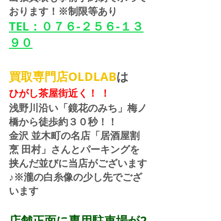
おります！※制限等あり
TEL：０７６-２５６-１３
９０
買取専門店OLDLAB
は
ひがし茶屋街近く！ ！
浅野川沿い「鏡花のみち」梅ノ
橋から徒歩約３０秒！！
金沢 並木町の名店「居酒屋割
烹 田村」さんとパーキングを
挟んだ並びに当店がございます
♪※瀧の白糸像の少し先でござ
います
店舗正面に専用駐車場が2