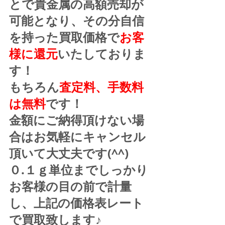
とで貴金属の高額売却が
可能となり、その分自信
を持った買取価格で
お客
様に還元
いたしておりま
す！
もちろん
査定料、手数料
は無料
です！
金額にご納得頂けない場
合はお気軽にキャンセル
頂いて大丈夫です(^^)
０.１ｇ単位までしっかり
お客様の目の前で計量
し、上記の価格表レート
で買取致します♪