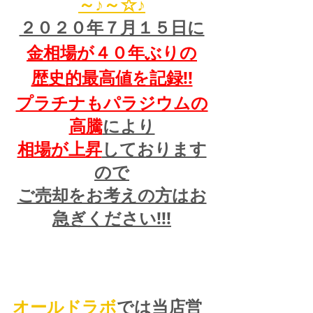
～♪～☆♪
２０２０年７月１５日に
金相場が４０年ぶりの
歴史的最高値を記録!!
プラチナもパラジウムの
高騰
により
相場が上昇
しております
ので
ご売却をお考えの方はお
急ぎください!!!
オールドラボ
では当店営