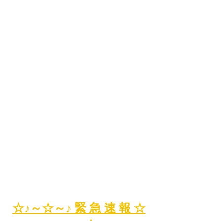
☆♪～☆～♪ 緊 急 速 報 ☆