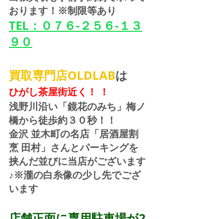
おります！※制限等あり
TEL：０７６-２５６-１３
９０
買取専門店OLDLAB
は
ひがし茶屋街近く！ ！
浅野川沿い「鏡花のみち」梅ノ
橋から徒歩約３０秒！！
金沢 並木町の名店「居酒屋割
烹 田村」さんとパーキングを
挟んだ並びに当店がございます
♪※瀧の白糸像の少し先でござ
います
店舗正面に専用駐車場が2