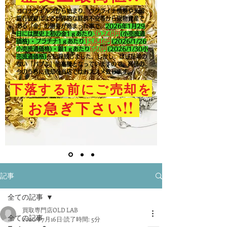
コロナウイルスから始まり、ウクライナ情勢や米国
銀行破綻による世界的な経済不安等から現物資産で
ある「金」の需要が高まった事で、
2026年1月29
日には歴史上初の金1ｇあたり
30,248円
(小売流通
価格)・プラチナ1ｇあたり
15,846
円
(2026/1/26
小売流通価格)・銀1ｇあたり
650
円
(2026/1/30小
売流通価格)
を記録致しました。​しかし、ほぼ足場の
ない「バブル」的高騰となっていますので、高値の
今のうちに売却を当店ではおススメ致します。
下落する前にご売却を
!!
お急ぎ下さい
記事
全ての記事
買取専門店OLD LAB
全ての記事
2020年7月16日
読了時間: 5分