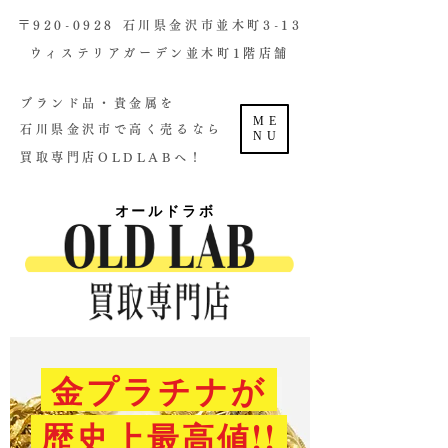
​〒920-0928 石川県金沢市並木町3-13
ウィステリアガーデン並木町1階店舗​
ブランド品・貴金属を
ME
石川県金沢市で高く売るなら
NU
買取専門店OLDLABへ！
オールドラボ
金プラチナが
歴史上最高値!!