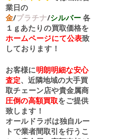
業日の
金
/
プラチナ
/
シルバー
 各
１ｇあたりの買取価格を
ホームページにて公表
致
しております！
お客様に
明朗明細な安心
査定
、近隣地域の大手買
取チェーン店や貴金属商
圧倒の高額買取
をご提供
致します！
オールドラボは独自ルー
トで業者間取引を行うこ