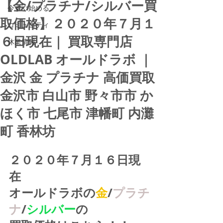
【金/プラチナ/シルバー買
今すぐ始める
取価格】２０２０年７月１
コミュニティ
６日現在｜ 買取専門店
休業情報
OLDLAB オールドラボ ｜
金沢 金 プラチナ 高価買取
金沢市 白山市 野々市市 か
ほく市 七尾市 津幡町 内灘
町 香林坊
２０２０年７月１６日現
在
オールドラボの
金
/
プラチ
ナ
/
シルバー
の