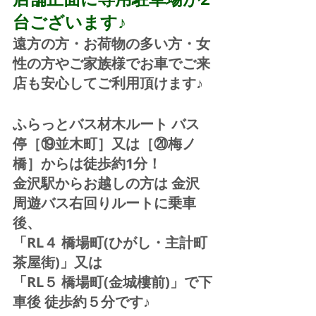
台ございます♪
遠方の方・お荷物の多い方・女
性の方やご家族様でお車でご来
店も安心してご利用頂けます♪
ふらっとバス材木ルート バス
停［⑲並木町］又は［⑳梅ノ
橋］からは徒歩約1分！  
金沢駅からお越しの方は 金沢
周遊バス右回りルートに乗車
後、
「RL４ 橋場町(ひがし・主計町
茶屋街)」又は 
「RL５ 橋場町(金城樓前)」で下
車後 徒歩約５分です♪