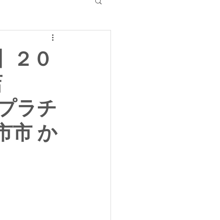
】２０
店
 プラチ
市市 か