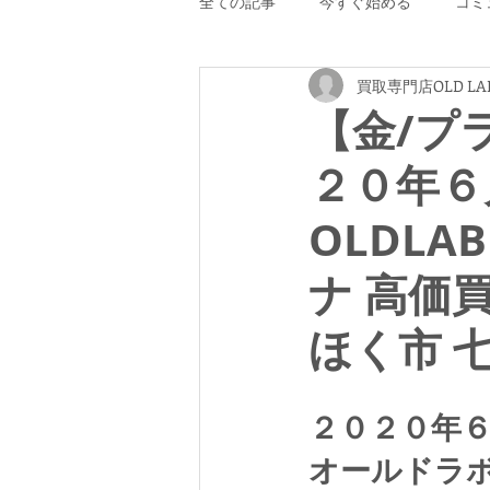
全ての記事
今すぐ始める
コミ
買取専門店OLD LA
【金/プ
２０年６
OLDLA
ナ 高価
ほく市 
２０２０年
オールドラ