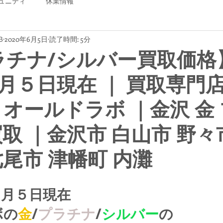
ュニティ
休業情報
B
2020年6月5日
読了時間: 5分
ラチナ/シルバー買取価格
月５日現在 ｜ 買取専門
B オールドラボ ｜金沢 金
買取 ｜金沢市 白山市 野々
七尾市 津幡町 内灘
６月５日現在
ボの
金
/
プラチナ
/
シルバー
の