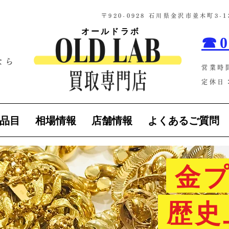
​〒920-0928 石川県金沢市並木町3
オールドラボ
☎0
なら
営業時
！
定休日：
品目
相場情報
店舗情報
よくあるご質問
金プ
歴史