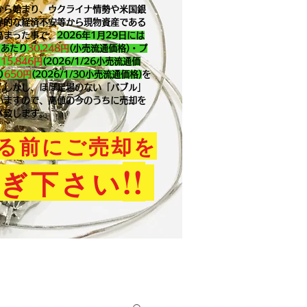
から始まり、ウクライナ情勢や米国銀
界的な経済不安等から現物資産である
高まった事で、
2026年1月29
日には
ｇあたり
30,248円
(小売流通価格)・プ
り
15,846
円
(2026/1/26小売流通価
り
650
円
(2026/1/30小売流通価格)
を
。​しかし、ほぼ足場のない「バブル」
いますので、高値の今のうちに売却を
メ致します。
る前にご売却を
!!
ぎ下さい