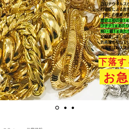
コロナウイルス
行破綻による世
「金」の需要が
歴史上初の金1
ラチナ1ｇあた
格)・銀1ｇあた
記録致しました
的高騰となって
当店ではおスス
下落す
お急