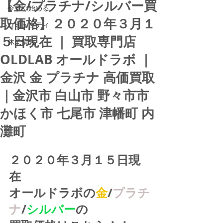
【金/プラチナ/シルバー買
今すぐ始める
取価格】２０２０年３月１
コミュニティ
５日現在 ｜ 買取専門店
休業情報
OLDLAB オールドラボ ｜
金沢 金 プラチナ 高価買取
｜金沢市 白山市 野々市市
かほく市 七尾市 津幡町 内
灘町
２０２０年３月１５日現
在
オールドラボの
金
/
プラチ
ナ
/
シルバー
の