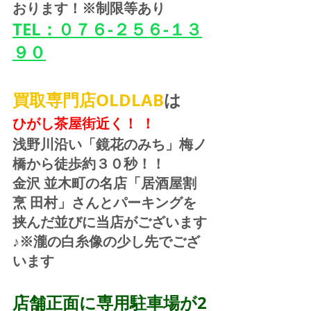
おります！※制限等あり
TEL：０７６-２５６-１３
９０
買取専門店OLDLAB
は
ひがし茶屋街近く！ ！
浅野川沿い「鏡花のみち」梅ノ
橋から徒歩約３０秒！！
金沢 並木町の名店「居酒屋割
烹 田村」さんとパーキングを
挟んだ並びに当店がございます
♪※瀧の白糸像の少し先でござ
います
店舗正面に専用駐車場が2