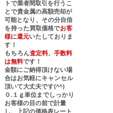
トで業者間取引を行うこ
とで貴金属の高額売却が
可能となり、その分自信
を持った買取価格で
お客
様に還元
いたしておりま
す！
もちろん
査定料、手数料
は無料
です！
金額にご納得頂けない場
合はお気軽にキャンセル
頂いて大丈夫です(^^)
０.１ｇ単位までしっかり
お客様の目の前で計量
し、上記の価格表レート