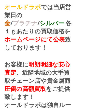
オールドラボ
では当店営
業日の
金
/
プラチナ
/
シルバー
 各
１ｇあたりの買取価格を
ホームページにて公表
致
しております！
お客様に
明朗明細な安心
査定
、近隣地域の大手買
取チェーン店や貴金属商
圧倒の高額買取
をご提供
致します！
オールドラボは独自ルー