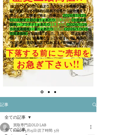
コロナウイルスから始まり、ウクライナ情勢や米国
銀行破綻による世界的な経済不安等から現物資産で
ある「金」の需要が高まった事で、
2026年1月29
日には歴史上初の金1ｇあたり
30,248円
(小売流通
価格)・プラチナ1ｇあたり
15,846
円
(2026/1/26
小売流通価格)・銀1ｇあたり
650
円
(2026/1/30小
売流通価格)
を記録致しました。​しかし、ほぼ足場の
ない「バブル」的高騰となっていますので、高値の
今のうちに売却を当店ではおススメ致します。
下落する前にご売却を
!!
お急ぎ下さい
記事
全ての記事
買取専門店OLD LAB
全ての記事
2020年3月15日
読了時間: 5分