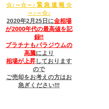
☆♪～☆～♪ 緊 急 速 報 ☆
～♪～☆♪
2020年2月25日に
金相場
が2000年代の最高値を記
録!!
プラチナもパラジウムの
高騰
により
相場が上昇
しております
ので
ご売却をお考えの方はお
急ぎください!!!