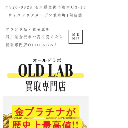
​〒920-0928 石川県金沢市並木町3-13
ウィステリアガーデン並木町1階店舗​
ブランド品・貴金属を
ME
石川県金沢市で高く売るなら
NU
買取専門店OLDLABへ！
オールドラボ
金プラチナが
歴史上最高値!!