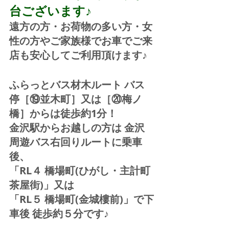
台ございます♪
遠方の方・お荷物の多い方・女
性の方やご家族様でお車でご来
店も安心してご利用頂けます♪
ふらっとバス材木ルート バス
停［⑲並木町］又は［⑳梅ノ
橋］からは徒歩約1分！  
金沢駅からお越しの方は 金沢
周遊バス右回りルートに乗車
後、
「RL４ 橋場町(ひがし・主計町
茶屋街)」又は 
「RL５ 橋場町(金城樓前)」で下
車後 徒歩約５分です♪