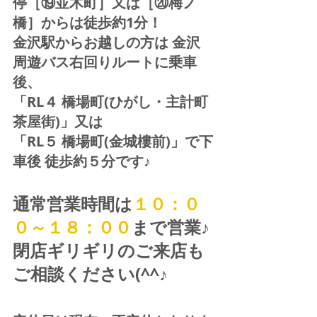
停［⑲並木町］又は［⑳梅ノ
橋］からは徒歩約1分！  
金沢駅からお越しの方は 金沢
周遊バス右回りルートに乗車
後、
「RL４ 橋場町(ひがし・主計町
茶屋街)」又は 
「RL５ 橋場町(金城樓前)」で下
車後 徒歩約５分です♪
通常営業時間は
１０：０
０～１８：００
まで営業♪ 
閉店ギリギリのご来店も
ご相談ください(^^♪