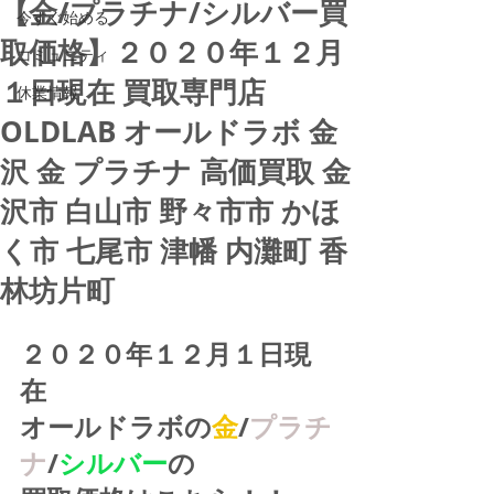
【金/プラチナ/シルバー買
今すぐ始める
取価格】２０２０年１２月
コミュニティ
１日現在 買取専門店
休業情報
OLDLAB オールドラボ 金
沢 金 プラチナ 高価買取 金
沢市 白山市 野々市市 かほ
く市 七尾市 津幡 内灘町 香
林坊片町
２０２０年１２月１日現
在
オールドラボの
金
/
プラチ
ナ
/
シルバー
の