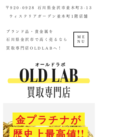
​〒920-0928 石川県金沢市並木町3-13
ウィステリアガーデン並木町1階店舗​
ブランド品・貴金属を
ME
石川県金沢市で高く売るなら
NU
買取専門店OLDLABへ！
オールドラボ
金プラチナが
歴史上最高値!!