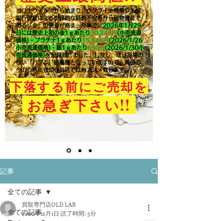
コロナウイルスから始まり、ウクライナ情勢や米国
銀行破綻による世界的な経済不安等から現物資産で
ある「金」の需要が高まった事で、
2026年1月29
日には歴史上初の金1ｇあたり
30,248円
(小売流通
価格)・プラチナ1ｇあたり
15,846
円
(2026/1/26
小売流通価格)・銀1ｇあたり
650
円
(2026/1/30小
売流通価格)
を記録致しました。​しかし、ほぼ足場の
ない「バブル」的高騰となっていますので、高値の
今のうちに売却を当店ではおススメ致します。
下落する前にご売却を
!!
お急ぎ下さい
記事
全ての記事
買取専門店OLD LAB
全ての記事
2020年12月1日
読了時間: 5分