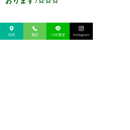
おります♪☆☆☆
住所
電話
LINE査定
Instagram
～～～～～～～～～～～
～～～～～～～～～～
↓下記は検索ワードになります↓  
金沢 買取 
金沢市 買取 
金沢 買取専門店 
金沢市 買取専門店
金沢 高価買取