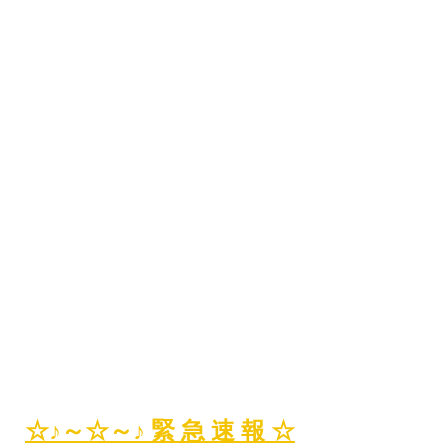
☆♪～☆～♪ 緊 急 速 報 ☆