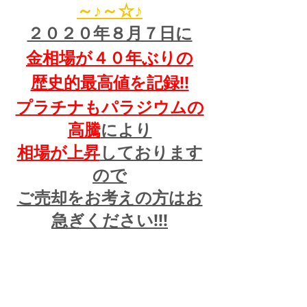
～♪～☆♪
２０２０年８月７日に
金相場が４０年ぶりの
歴史的最高値を記録!!
プラチナもパラジウムの
高騰
により
相場が上昇
しております
ので
ご売却をお考えの方はお
急ぎください!!!