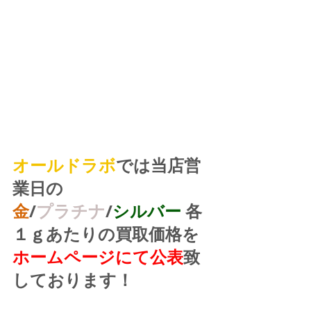
オールドラボ
では当店営
業日の
金
/
プラチナ
/
シルバー
 各
１ｇあたりの買取価格を
ホームページにて公表
致
しております！