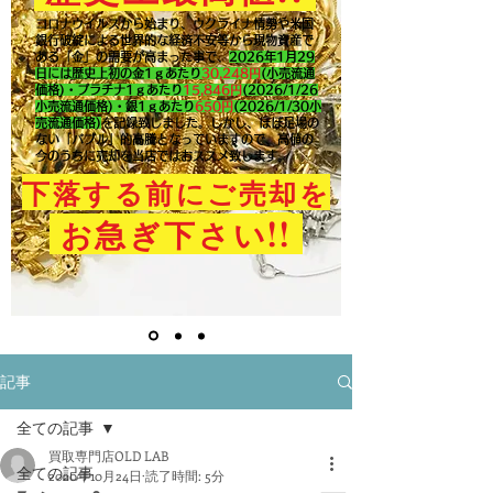
コロナウイルスから始まり、ウクライナ情勢や米国
銀行破綻による世界的な経済不安等から現物資産で
ある「金」の需要が高まった事で、
2026年1月29
日には歴史上初の金1ｇあたり
30,248円
(小売流通
価格)・プラチナ1ｇあたり
15,846
円
(2026/1/26
小売流通価格)・銀1ｇあたり
650
円
(2026/1/30小
売流通価格)
を記録致しました。​しかし、ほぼ足場の
ない「バブル」的高騰となっていますので、高値の
今のうちに売却を当店ではおススメ致します。
下落する前にご売却を
!!
お急ぎ下さい
記事
全ての記事
買取専門店OLD LAB
全ての記事
2020年10月24日
読了時間: 5分