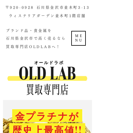
​〒920-0928 石川県金沢市並木町3-13
ウィステリアガーデン並木町1階店舗​
ブランド品・貴金属を
ME
石川県金沢市で高く売るなら
NU
買取専門店OLDLABへ！
オールドラボ
金プラチナが
歴史上最高値!!