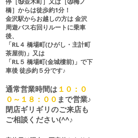
停［⑲並木町］又は［⑳梅ノ
橋］からは徒歩約1分！  
金沢駅からお越しの方は 金沢
周遊バス右回りルートに乗車
後、
「RL４ 橋場町(ひがし・主計町
茶屋街)」又は 
「RL５ 橋場町(金城樓前)」で下
車後 徒歩約５分です♪
通常営業時間は
１０：０
０～１８：００
まで営業♪ 
閉店ギリギリのご来店も
ご相談ください(^^♪