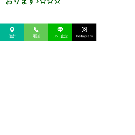
おります♪☆☆☆
住所
電話
LINE査定
Instagram
～～～～～～～～～～～
～～～～～～～～～～
↓下記は検索ワードになります↓  
金沢 買取 
金沢市 買取 
金沢 買取専門店 
金沢市 買取専門店
金沢 高価買取