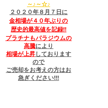
～♪～☆♪
２０２０年８月７日に
金相場が４０年ぶりの
歴史的最高値を記録!!
プラチナもパラジウムの
高騰
により
相場が上昇
しております
ので
ご売却をお考えの方はお
急ぎください!!!