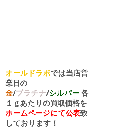
オールドラボ
では当店営
業日の
金
/
プラチナ
/
シルバー
 各
１ｇあたりの買取価格を
ホームページにて公表
致
しております！