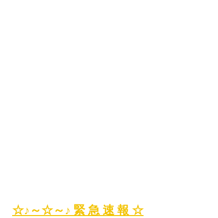
☆♪～☆～♪ 緊 急 速 報 ☆