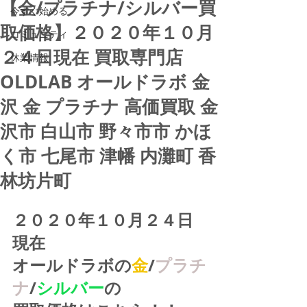
【金/プラチナ/シルバー買
今すぐ始める
取価格】２０２０年１０月
コミュニティ
２４日現在 買取専門店
休業情報
OLDLAB オールドラボ 金
沢 金 プラチナ 高価買取 金
沢市 白山市 野々市市 かほ
く市 七尾市 津幡 内灘町 香
林坊片町
２０２０年１０月２４日
現在
オールドラボの
金
/
プラチ
ナ
/
シルバー
の