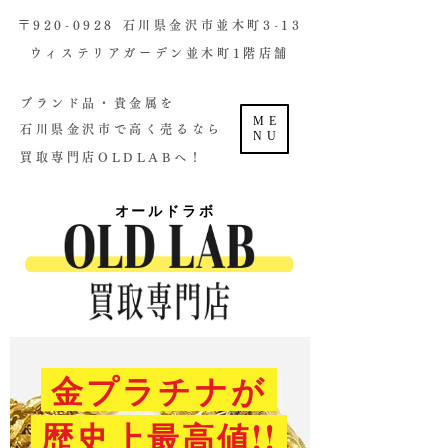
​〒920-0928 石川県金沢市並木町3-13
ウィステリアガーデン並木町1階店舗​
ブランド品・貴金属を
ME
石川県金沢市で高く売るなら
NU
買取専門店OLDLABへ！
オールドラボ
金プラチナが
歴史上最高値!!