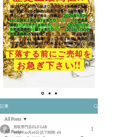
コロナウイルスから始まり、ウクライナ情勢や米国
銀行破綻による世界的な経済不安等から現物資産で
ある「金」の需要が高まった事で、
2026年1月29
日には歴史上初の金1ｇあたり
30,248円
(小売流通
価格)・プラチナ1ｇあたり
15,846
円
(2026/1/26
小売流通価格)・銀1ｇあたり
650
円
(2026/1/30小
売流通価格)
を記録致しました。​しかし、ほぼ足場の
ない「バブル」的高騰となっていますので、高値の
今のうちに売却を当店ではおススメ致します。
下落する前にご売却を
!!
お急ぎ下さい
記事
All Posts
買取専門店OLD LAB
All Posts
2019年10月26日
読了時間: 1分