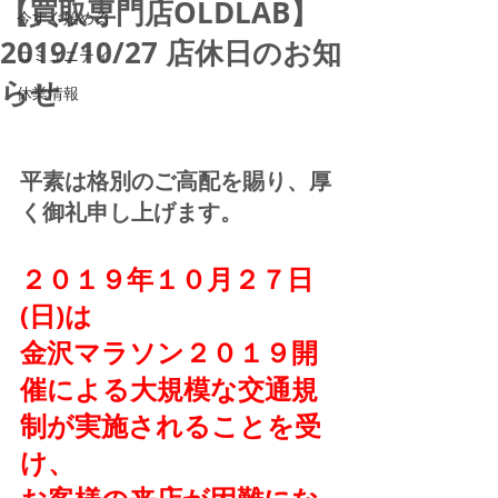
【買取専門店OLDLAB】
今すぐ始める
2019/10/27 店休日のお知
コミュニティ
らせ
休業情報
平素は格別のご高配を賜り、厚
く御礼申し上げます。 
２０１９年１０月２７日
(日)は
金沢マラソン２０１９開
催による大規模な交通規
制が実施されることを受
け、