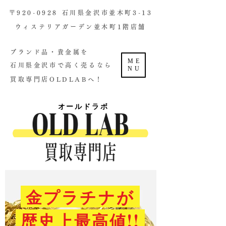
​〒920-0928 石川県金沢市並木町3-13
ウィステリアガーデン並木町1階店舗​
ブランド品・貴金属を
ME
石川県金沢市で高く売るなら
NU
買取専門店OLDLABへ！
オールドラボ
金プラチナが
歴史上最高値!!