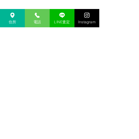
住所
電話
LINE査定
Instagram
オールドラボ
〒920-0928 石川県金沢市並木町3-13
ウィステリアガーデン並木町1階
​TEL:076-256-1390
​営業時間 11：00～17：30 定休日：不定休