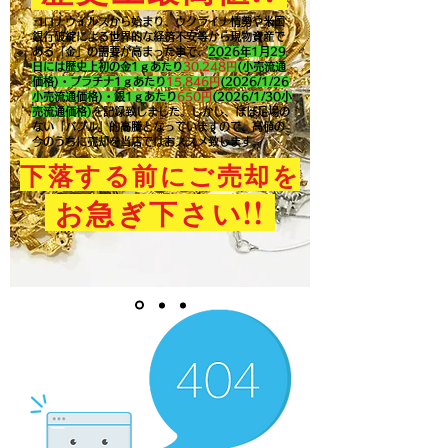
コロナウイルスから始まり、ウクライナ情勢や米国
銀行破綻による世界的な経済不安等から現物資産で
ある「金」の需要が高まった事で、
2026年1月29
日には歴史上初の金1ｇあたり
30,248円
(小売流通
価格)・プラチナ1ｇあたり
15,846
円
(2026/1/26
小売流通価格)・銀1ｇあたり
650
円
(2026/1/30小
売流通価格)
を記録致しました。​しかし、ほぼ足場の
ない「バブル」的高騰となっていますので、高値の
今のうちに売却を当店ではおススメ致します。
下落する前にご売却を
!!
お急ぎ下さい